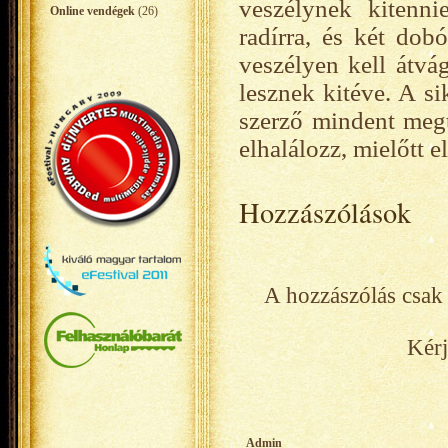
veszélynek kitenn
Online vendégek
(26)
radírra, és két dob
veszélyen kell átvá
lesznek kitéve. A si
szerző mindent meg
elhalálozz, mielőtt e
Hozzászólások
A hozzászólás csak 
Kérj
Admin