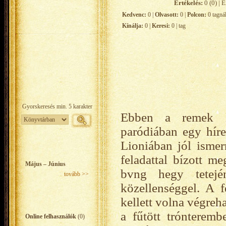
Értékelés:
0 (0) | É
Kedvenc:
0 |
Olvasott:
0 |
Polcon:
0 tagná
Kínálja:
0 |
Keresi:
0 | tag
Ebben a remek ki
paródiában egy híre
Lioniában jól ismer
feladattal bízott m
Május – Június
bvng hegy tetej
tovább >>
közellenséggel. A f
kellett volna végreh
a fűtött trónteremb
Online felhasználók
(0)