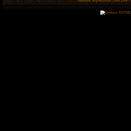
Barátaink:
drgearsstudio
|
Blue Lime - 