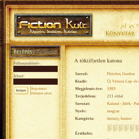
A tök(él)etlen katona
Felhasználónév:
Szerző:
Fletcher, Gordon
Jelszó:
Kiadó:
Új Vénusz Lap- és
Regisztráció
Megjelenés éve:
1993
Elfelejtett jelszó
Terjedelem:
211 oldal
Sorozat:
Kaland - Játék - Pa
Nyelv:
magyar
Kategória:
fantasy
,
humor
Értékelés: