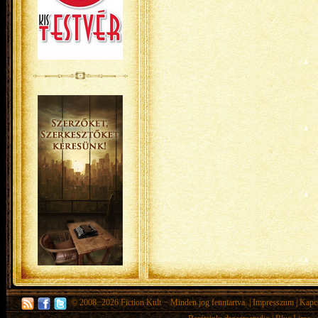
© 2008−2026
Fiction Kult
− Minden jog fenntartva. |
Impresszum
|
Kapc