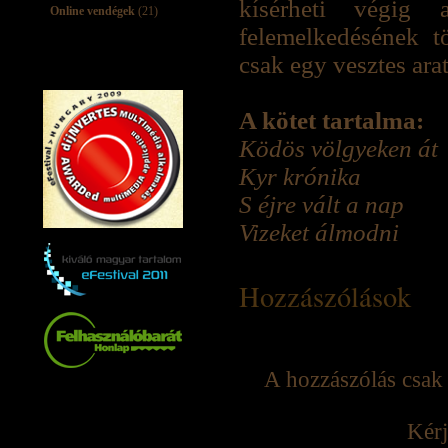
kísérheti végig
Online vendégek
(21)
felemelkedésének t
csak egy vesztes arat
A kötet tartalma:
Ködös völgyeken át
Kyr krónika
S éjre vált a nap
Vizeket álmodni
Hozzászólások
A hozzászólás csak 
Kérj