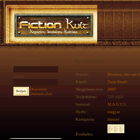
Kyr históriák
Felhasználónév:
Szerző:
Boomen, Jan van d
Jelszó:
Kiadó:
Tuan Kiadó
Regisztráció
Megjelenés éve:
2007
Elfelejtett jelszó
Terjedelem:
320 oldal
Sorozat:
M.A.G.U.S.
Nyelv:
magyar
Kategória:
fantasy
Értékelés: