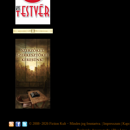
© 2008−2026
Fiction Kult
− Minden jog fenntartva. |
Impresszum
|
Kapc