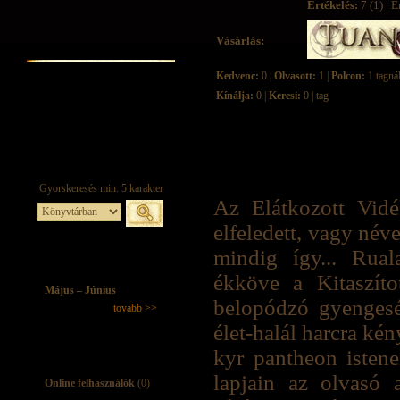
Értékelés:
7 (1) | É
Vásárlás:
Kedvenc:
0 |
Olvasott:
1 |
Polcon:
1 tagná
Kínálja:
0 |
Keresi:
0 | tag
Az Elátkozott Vid
elfeledett, vagy név
mindig így... Rua
ékköve a Kitaszíto
Május – Június
belopódzó gyenges
tovább >>
élet-halál harcra ké
kyr pantheon isten
lapjain az olvasó 
Online felhasználók
(0)