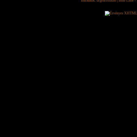
Barátaink:
drgearsstudio
|
Blue Lime - 