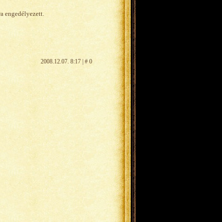
ra engedélyezett.
2008.12.07. 8:17 | # 0