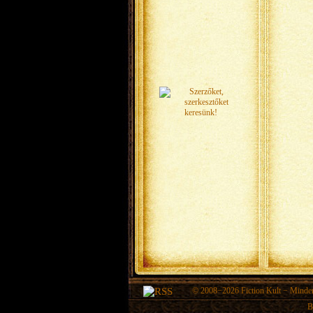
© 2008−2026
Fiction Kult
− Minden 
B