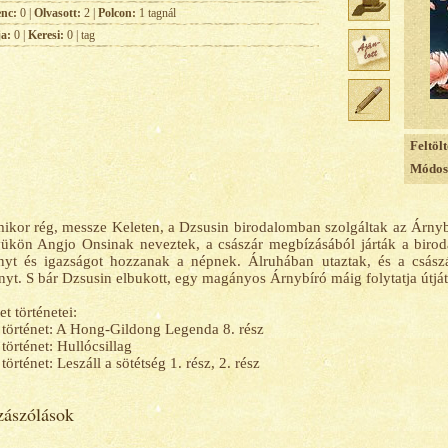
enc:
0 |
Olvasott:
2 |
Polcon:
1 tagnál
ja:
0 |
Keresi:
0 | tag
Feltölt
Módosí
ikor rég, messze Keleten, a Dzsusin birodalomban szolgáltak az Árnybír
ükön Angjo Onsinak neveztek, a császár megbízásából járták a biroda
yt és igazságot hozzanak a népnek. Álruhában utaztak, és a császár
nyt. S bár Dzsusin elbukott, egy magányos Árnybíró máig folytatja útját.
et történetei:
 történet: A Hong-Gildong Legenda 8. rész
 történet: Hullócsillag
 történet: Leszáll a sötétség 1. rész, 2. rész
ászólások