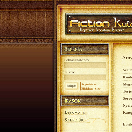
Árny
Felhasználónév:
Szerz
Jelszó:
Kiad
Regisztráció
Megje
Elfelejtett jelszó
Terje
Soroz
Nyelv
Kateg
Érték