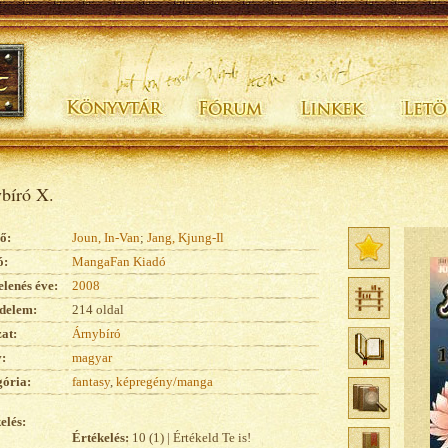
bíró X.
ő:
Joun, In-Van
;
Jang, Kjung-Il
ó:
MangaFan Kiadó
lenés éve:
2008
delem:
214 oldal
at:
Árnybíró
:
magyar
ória:
fantasy
,
képregény/manga
elés:
Értékelés:
10 (1) | Értékeld Te is!