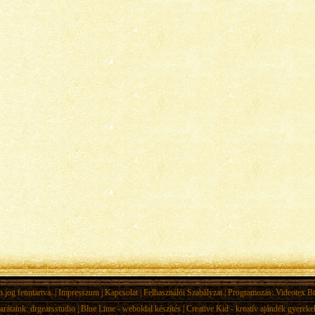
jog fenntartva. |
Impresszum
|
Kapcsolat
|
Felhasználói Szabályzat
| Programozás:
Videotex Bt
arátaink:
drgearsstudio
|
Blue Lime - weboldal készítés
|
Creative Kid - kreatív ajándék gyerek