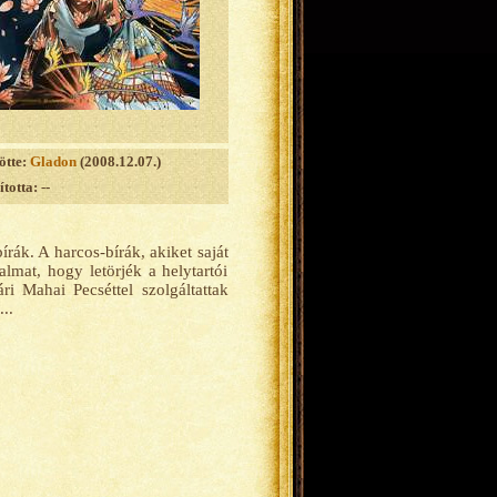
ötte:
Gladon
(2008.12.07.)
totta: --
ák. A harcos-bírák, akiket saját
lmat, hogy letörjék a helytartói
i Mahai Pecséttel szolgáltattak
..