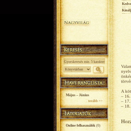
Kedv
Kínál
Valam
nyelv
önkén
törvé
A köt
Május – Június
– 16.
tovább >>
– 17.
– 18.
Hozz
Online felhasználók
(0)