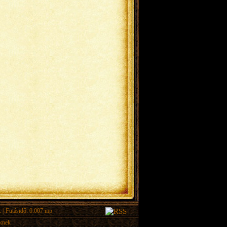
.
| Futásidő: 0.007 mp
eknek