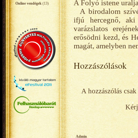
A Folyó istene uralja
Online vendégek
(13)
A birodalom szív
ifjú hercegnő, ak
varázslatos erején
erősödni kezd, és H
magát, amelyben nem k
Hozzászólások
A hozzászólás csak 
Kérj
Admin