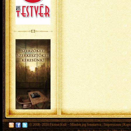
© 2008−2026
Fiction Kult
− Minden jog fenntartva. |
Impresszum
|
Kapc