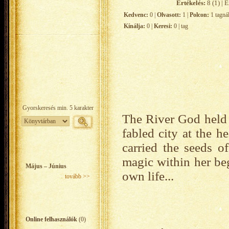
Értékelés:
8 (1) | É
Kedvenc:
0 |
Olvasott:
1 |
Polcon:
1 tagná
Kínálja:
0 |
Keresi:
0 | tag
The River God held 
fabled city at the h
carried the seeds o
magic within her beg
Május – Június
own life...
tovább >>
Online felhasználók
(0)