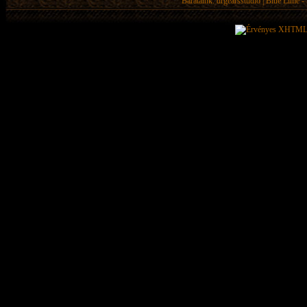
Barátaink:
drgearsstudio
|
Blue Lime - 