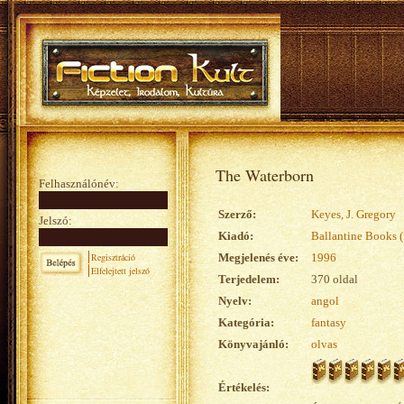
The Waterborn
Felhasználónév:
Szerző:
Keyes, J. Gregory
Jelszó:
Kiadó:
Ballantine Books 
Regisztráció
Megjelenés éve:
1996
Elfelejtett jelszó
Terjedelem:
370 oldal
Nyelv:
angol
Kategória:
fantasy
Könyvajánló:
olvas
Értékelés: