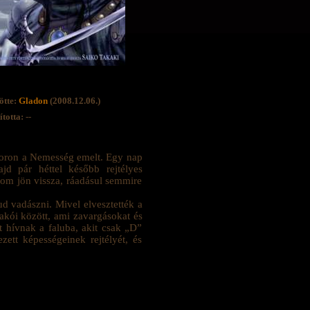
ötte:
Gladon
(2008.12.06.)
totta: --
koron a Nemesség emelt. Egy nap
d pár héttel később rejtélyes
om jön vissza, ráadásul semmire
ud vadászni. Mivel elvesztették a
lakói között, ami zavargásokat és
t hívnak a faluba, akit csak „D”
zett képességeinek rejtélyét, és