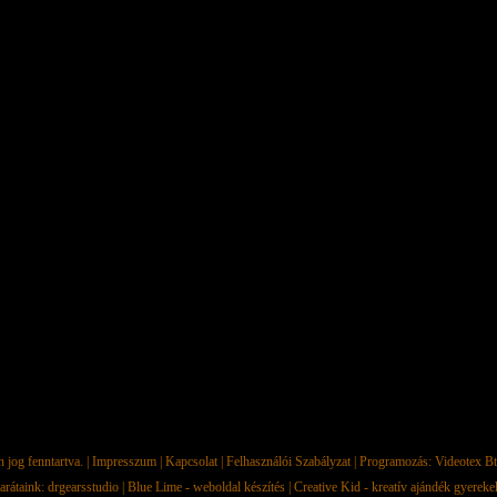
jog fenntartva. |
Impresszum
|
Kapcsolat
|
Felhasználói Szabályzat
| Programozás:
Videotex Bt
arátaink:
drgearsstudio
|
Blue Lime - weboldal készítés
|
Creative Kid - kreatív ajándék gyerek