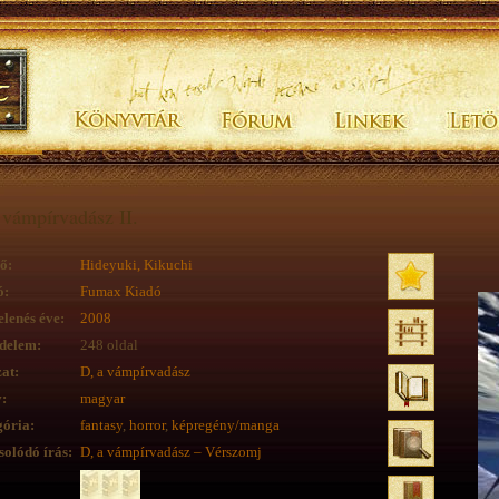
 vámpírvadász II.
ő:
Hideyuki, Kikuchi
ó:
Fumax Kiadó
lenés éve:
2008
delem:
248 oldal
at:
D, a vámpírvadász
:
magyar
ória:
fantasy
,
horror
,
képregény/manga
olódó írás:
D, a vámpírvadász – Vérszomj