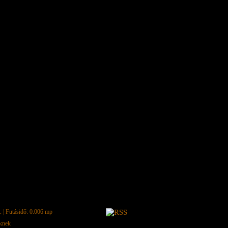
.
| Futásidő: 0.006 mp
eknek