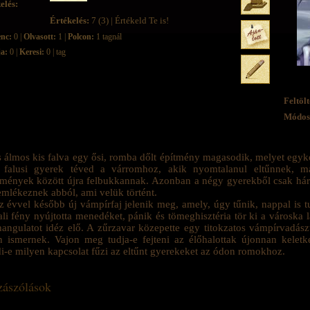
elés:
Értékelés:
7 (3) | Értékeld Te is!
enc:
0 |
Olvasott:
1 |
Polcon:
1 tagnál
ja:
0 |
Keresi:
0 | tag
Feltölt
Módosí
 álmos kis falva egy ősi, romba dőlt építmény magasodik, melyet egy
 falusi gyerek téved a várromhoz, akik nyomtalanul eltűnnek, maj
mények között újra felbukkannak. Azonban a négy gyerekből csak hár
mlékeznek abból, ami velük történt.
z évvel később új vámpírfaj jelenik meg, amely, úgy tűnik, nappal is t
li fény nyújtotta menedéket, pánik és tömeghisztéria tör ki a városka 
hangulatot idéz elő. A zűrzavar közepette egy titokzatos vámpírvadász
 ismernek. Vajon meg tudja-e fejteni az élőhalottak újonnan keletke
di-e milyen kapcsolat fűzi az eltűnt gyerekeket az ódon romokhoz.
ászólások