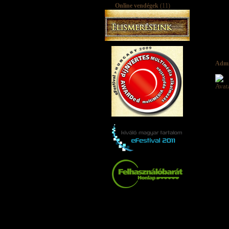
Online vendégek
(11)
Adm