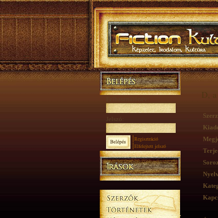
D, a
Felhasználónév:
Szerz
Jelszó:
Kiad
Regisztráció
Megje
Elfelejtett jelszó
Terje
Soroz
Nyelv
Kateg
Kapcs