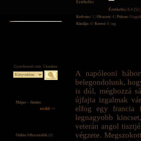
Értékelés:
Értékelés:
8.4 (5) |
Kedvenc:
1 |
Olvasott:
4 |
Polcon:
0 tagná
Kínálja:
0 |
Keresi:
0 | tag
A napóleoni hábo
belegondolunk, hogy
is dúl, méghozzá sá
újfajta izgalmak v
Május – Június
elfog egy francia f
tovább >>
legnagyobb kincset,
veterán angol tisztj
végzete. Megszokott 
Online felhasználók
(0)