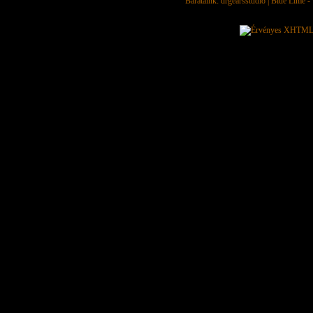
Barátaink:
drgearsstudio
|
Blue Lime - 