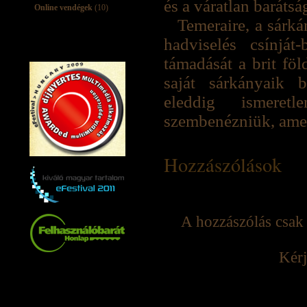
és a váratlan barátsá
Online vendégek
(10)
Temeraire, a sárká
hadviselés csínját
támadását a brit fö
saját sárkányaik 
eleddig ismeret
szembenézniük, amel
Hozzászólások
A hozzászólás csak 
Kérj