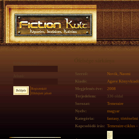
Őfelsége sárkánya
Felhasználónév:
Szerző:
Novik, Naomi
Jelszó:
Kiadó:
Agave Könyvkiad
Regisztráció
Megjelenés éve:
2008
Elfelejtett jelszó
Terjedelem:
336 oldal
Sorozat:
Temeraire
Nyelv:
magyar
Kategória:
fantasy
,
történelmi
Kapcsolódó írás:
Temeraire-ciklus 