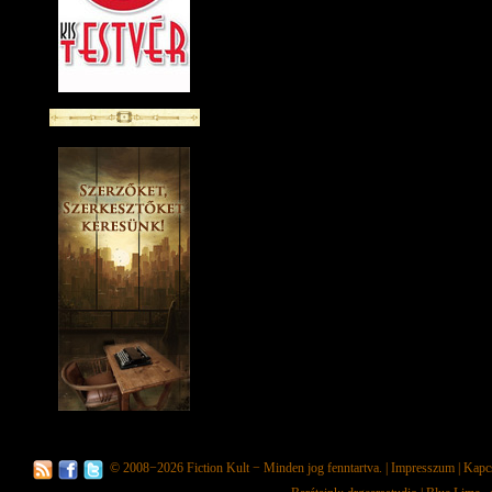
© 2008−2026
Fiction Kult
− Minden jog fenntartva. |
Impresszum
|
Kapc