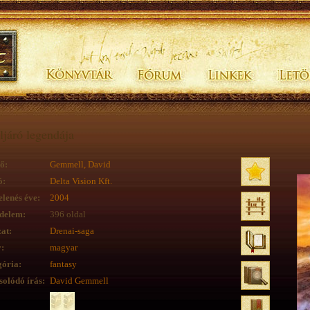
ljáró legendája
ő:
Gemmell, David
ó:
Delta Vision Kft.
lenés éve:
2004
delem:
396 oldal
at:
Drenai-saga
:
magyar
ória:
fantasy
olódó írás:
David Gemmell