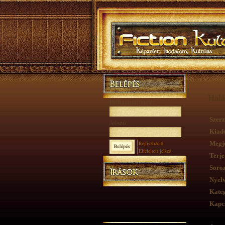
Halá
Felhasználónév:
Szerz
Jelszó:
Kiad
Regisztráció
Megje
Elfelejtett jelszó
Terje
Soroz
Nyelv
Kateg
Kapcs