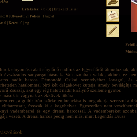
elés:
Értékelés:
7.6 (3) | Értékeld Te is!
enc:
0 |
Olvasott:
2 |
Polcon:
1 tagnál
ja:
0 |
Keresi:
0 | tag
Feltölt
Módosí
hirok elnyomása alatt sínylődő nadírok az Egyesítőről álmodoznak, aki e
bb évszázados sanyargattatásnak. Van azonban valaki, akinek ez ne
kzatos nadír harcos Démonölő Osikai szentélyéhez lovagol, és 
rhetetlen hatalommal bíró két drágakövet kutatja, amely bevilágítja ma
örű Zsuszáj, akit egy rég halott nadír királynő szelleme gyötör.
 mások is vágynak az ékkövek titkára.
ren-cen, a gothir trón szürke eminenciása is meg akarja szerezni a drá
 elitharcosait, fosszák ki a kegyhelyet. Egyszerűen nem veszíthetn
knyi vademberrel és egy drenai harcossal. A vadembereket azonban
égája vezeti. A drenai harcos pedig nem más, mint Legendás Druss.
ászólások