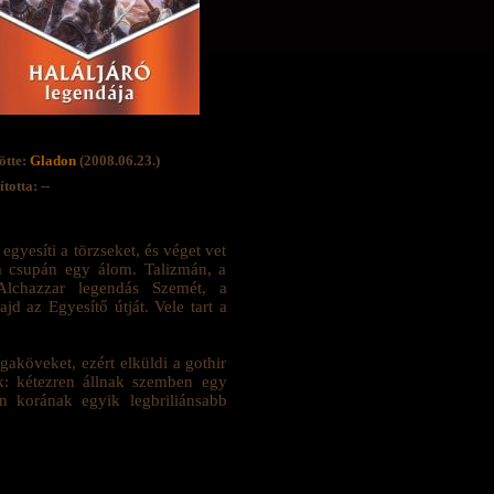
ötte:
Gladon
(2008.06.23.)
totta: --
gyesíti a törzseket, és véget vet
m csupán egy álom. Talizmán, a
Alchazzar legendás Szemét, a
jd az Egyesítő útját. Vele tart a
gaköveket, ezért elküldi a gothir
ek: kétezren állnak szemben egy
 korának egyik legbriliánsabb