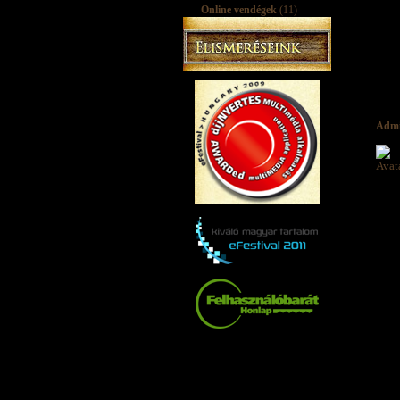
Online vendégek
(11)
Adm