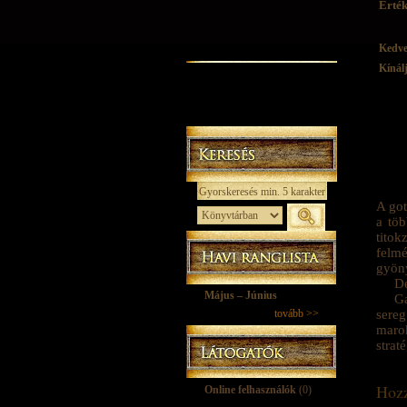
Érték
Kedv
Kínál
A got
a tö
tito
felmé
gyöny
De
Május – Június
Ga
tovább >>
sereg
maro
strat
Hozz
Online felhasználók
(0)