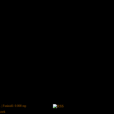
.
| Futásidő: 0.008 mp
eknek