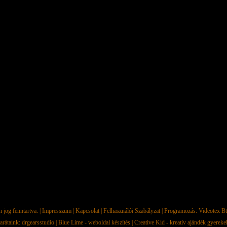
jog fenntartva. |
Impresszum
|
Kapcsolat
|
Felhasználói Szabályzat
| Programozás:
Videotex Bt
arátaink:
drgearsstudio
|
Blue Lime - weboldal készítés
|
Creative Kid - kreatív ajándék gyerek