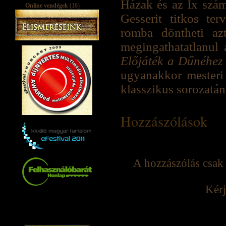
Házak és az Ix szám
Online vendégek
(18)
Gesserit titkos te
romba döntheti az
megingathatatlanul 
Előjáték a Dűnéhez
ugyanakkor mesteri
klasszikus sorozatá
Hozzászólások
A hozzászólás csak 
Kérj