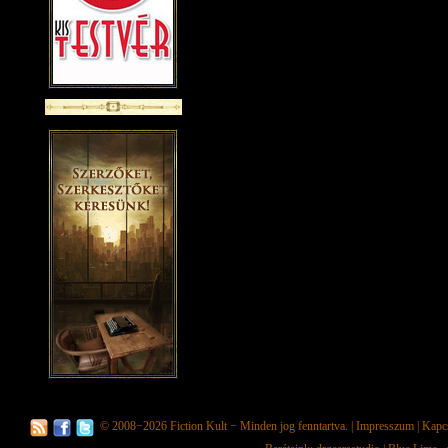
© 2008−2026
Fiction Kult
− Minden jog fenntartva. |
Impresszum
|
Kapc