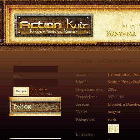
A Dűne - A Corrino-ház
Felhasználónév:
Szerző:
Herbert, Brian
;
And
Jelszó:
Kiadó:
Szukits Könyvkia
Regisztráció
Megjelenés éve:
2002
Elfelejtett jelszó
Terjedelem:
392 oldal
Sorozat:
Előjáték a Dűnéhe
Nyelv:
magyar
Kategória:
sci-fi
Értékelés: