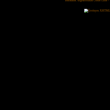
Barátaink:
drgearsstudio
|
Blue Lime - 