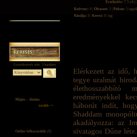
Értékelés:
7.5 (4) |
Kedvenc:
0 |
Olvasott:
2 |
Polcon:
1 tagná
Kínálja:
0 |
Keresi:
0 | tag
Elérkezett az idő,
tegye uralmát biroda
élethosszabbító m
eredményekkel kecs
Május – Június
háborút indít, hog
tovább >>
Shaddam monopóliu
akadályozza: az Im
sivatagos Dűne léte
Online felhasználók
(0)