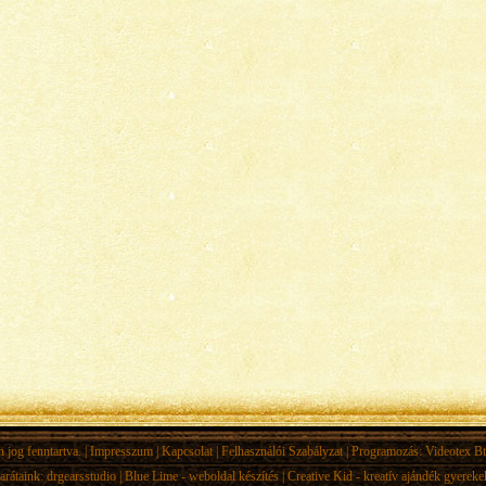
jog fenntartva. |
Impresszum
|
Kapcsolat
|
Felhasználói Szabályzat
| Programozás:
Videotex Bt
arátaink:
drgearsstudio
|
Blue Lime - weboldal készítés
|
Creative Kid - kreatív ajándék gyerek