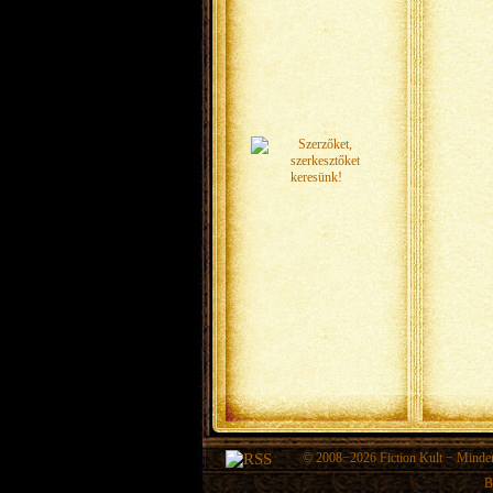
© 2008−2026
Fiction Kult
− Minden 
B