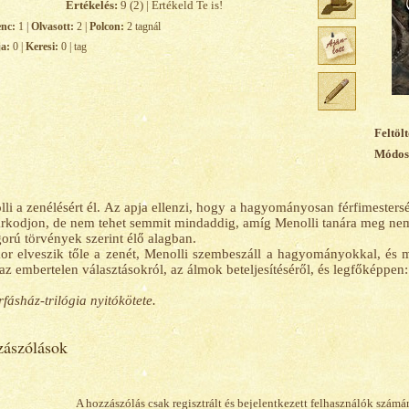
Értékelés:
9 (2) | Értékeld Te is!
enc:
1 |
Olvasott:
2 |
Polcon:
2 tagnál
ja:
0 |
Keresi:
0 | tag
Feltölt
Módosí
li a zenélésért él. Az apja ellenzi, hogy a hagyományosan férfimeste
rkodjon, de nem tehet semmit mindaddig, amíg Menolli tanára meg nem
gorú törvények szerint élő alagban.
r elveszik tőle a zenét, Menolli szembeszáll a hagyományokkal, és me
 az embertelen választásokról, az álmok beteljesítéséről, és legfőképpen:
fásház-trilógia nyitókötete.
ászólások
A hozzászólás csak regisztrált és bejelentkezett felhasználók számá