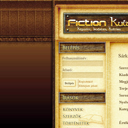
Sárk
Felhasználónév:
Szerz
Jelszó:
Kiad
Regisztráció
Megje
Elfelejtett jelszó
Terje
Soroz
Nyelv
Kateg
Érték