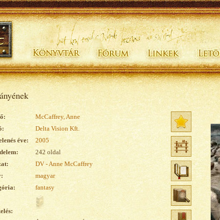
ányének
ő:
McCaffrey, Anne
ó:
Delta Vision Kft.
lenés éve:
2005
delem:
242 oldal
at:
DV - Anne McCaffrey
:
magyar
ória:
fantasy
elés: