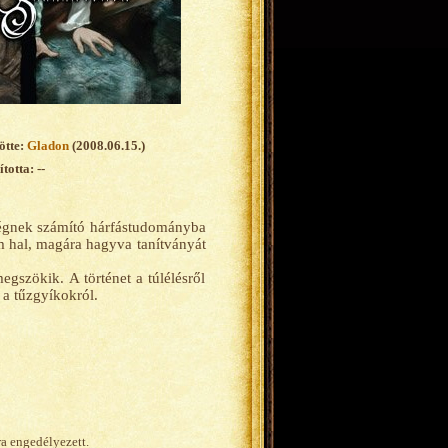
ötte:
Gladon
(2008.06.15.)
totta: --
rségnek számító hárfástudományba
 hal, magára hagyva tanítványát
gszökik. A történet a túlélésről
 a tűzgyíkokról.
ra engedélyezett.