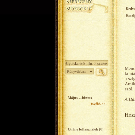
Kedv
Kínál
Menol
kontá
a szi
Amiko
szól,
Május – Június
A Hár
tovább >>
Hozz
Online felhasználók
(0)