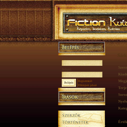
Sárk
Felhasználónév:
Szerz
Jelszó:
Kiad
Regisztráció
Megje
Elfelejtett jelszó
Terje
Soroz
Nyelv
Kateg
Érték