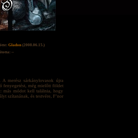
ötte:
Gladon
(2008.06.15.)
totta: --
ől. A merész sárkánylovasok újra
ó fenyegetést, még mielőtt földet
: más módot kell találnia, hogy
t szítanának, és testvére, F’nor