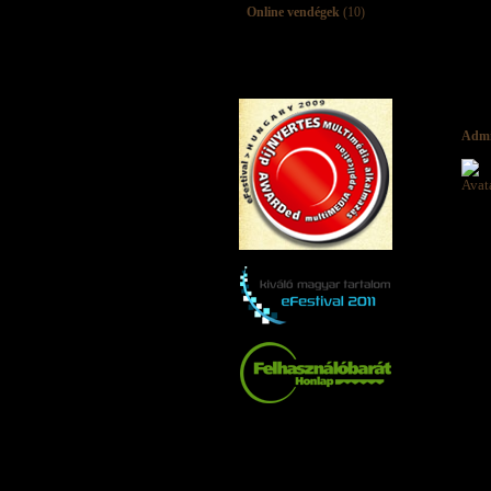
Online vendégek
(10)
Adm