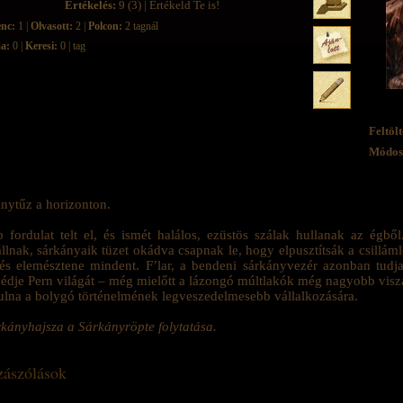
Értékelés:
9 (3) | Értékeld Te is!
enc:
1 |
Olvasott:
2 |
Polcon:
2 tagnál
ja:
0 |
Keresi:
0 | tag
Feltölt
Módosí
nytűz a horizonton.
 fordulat telt el, és ismét halálos, ezüstös szálak hullanak az égb
állnak, sárkányaik tüzet okádva csapnak le, hogy elpusztítsák a csilláml
és elemésztene mindent. F’lar, a bendeni sárkányvezér azonban tudja
dje Pern világát – még mielőtt a lázongó múltlakók még nagyobb viszály
ulna a bolygó történelmének legveszedelmesebb vállalkozására.
kányhajsza a Sárkányröpte folytatása.
ászólások