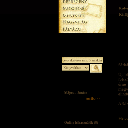
Kedv
Kínál
Sárká
Újabb
felsz
érne 
megvé
Május – Június
elind
tovább >>
A Sár
Hozz
Online felhasználók
(0)