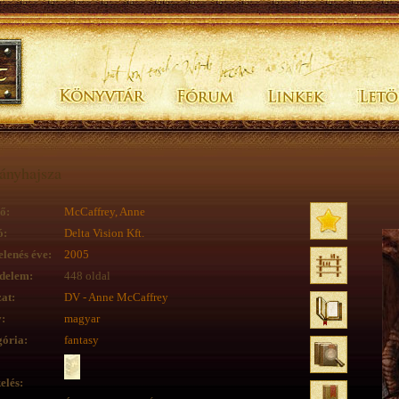
ányhajsza
ő:
McCaffrey, Anne
ó:
Delta Vision Kft.
lenés éve:
2005
delem:
448 oldal
at:
DV - Anne McCaffrey
:
magyar
ória:
fantasy
elés: