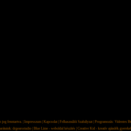
jog fenntartva. |
Impresszum
|
Kapcsolat
|
Felhasználói Szabályzat
| Programozás:
Videotex Bt
arátaink:
drgearsstudio
|
Blue Lime - weboldal készítés
|
Creative Kid - kreatív ajándék gyerek