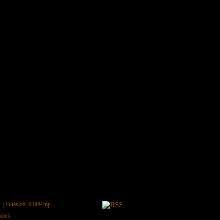
.
| Futásidő: 0.009 mp
eknek