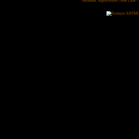
Barátaink:
drgearsstudio
|
Blue Lime - 