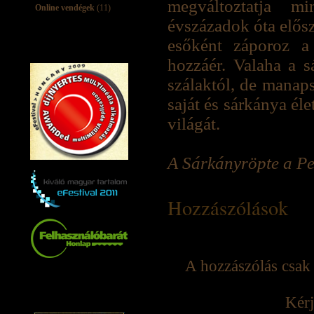
megváltoztatja mi
Online vendégek
(11)
évszázadok óta elősz
esőként záporoz a
hozzáér. Valaha a s
szálaktól, de manap
saját és sárkánya él
világát.
A Sárkányröpte a Pe
Hozzászólások
A hozzászólás csak 
Kérj