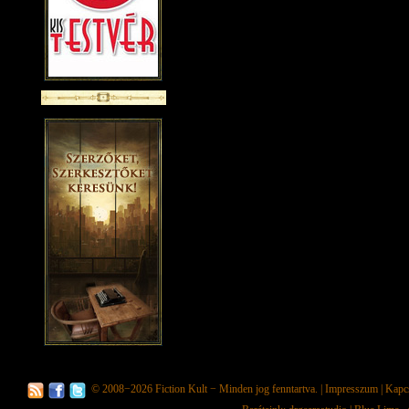
© 2008−2026
Fiction Kult
− Minden jog fenntartva. |
Impresszum
|
Kapc