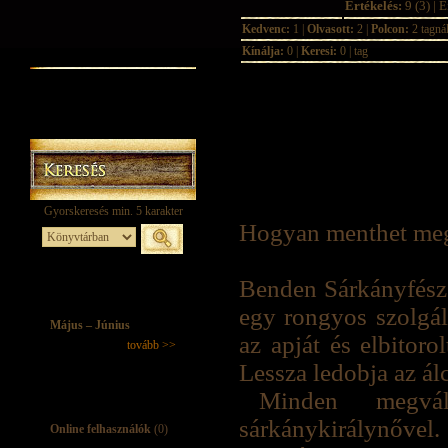
Értékelés:
9 (3) | É
Kedvenc:
1 |
Olvasott:
2 |
Polcon:
2 tagná
Kínálja:
0 |
Keresi:
0 | tag
Hogyan menthet meg 
Benden Sárkányfész
egy rongyos szolgáló
Május – Június
az apját és elbitoro
tovább >>
Lessza ledobja az álc
Minden megvál
sárkánykirálynőv
Online felhasználók
(0)