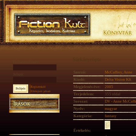
Sárkányröpte
Felhasználónév:
Szerző:
McCaffrey, Anne
Jelszó:
Kiadó:
Delta Vision Kft.
Regisztráció
Megjelenés éve:
2005
Elfelejtett jelszó
Terjedelem:
355 oldal
Sorozat:
DV - Anne McCaff
Nyelv:
magyar
Kategória:
fantasy
Értékelés: