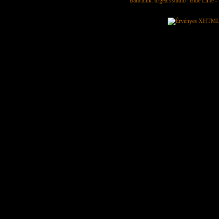
Barátaink:
drgearsstudio
|
Blue Lime - 