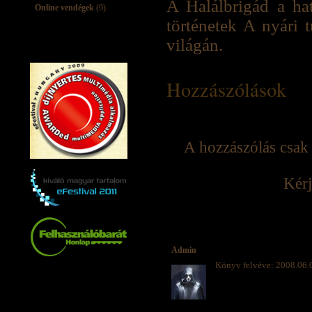
A Halálbrigád a ha
Online vendégek
(9)
történetek A nyári 
világán.
Hozzászólások
A hozzászólás csak 
Kérj
Admin
Könyv felvéve: 2008.06.