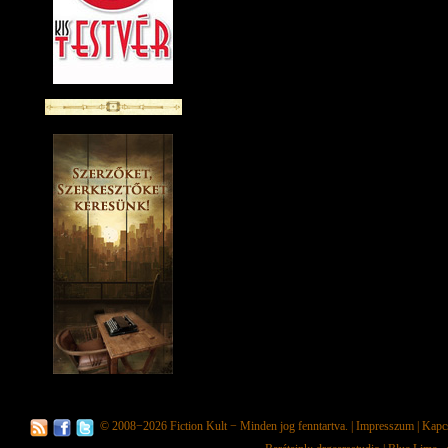
© 2008−2026
Fiction Kult
− Minden jog fenntartva. |
Impresszum
|
Kapc