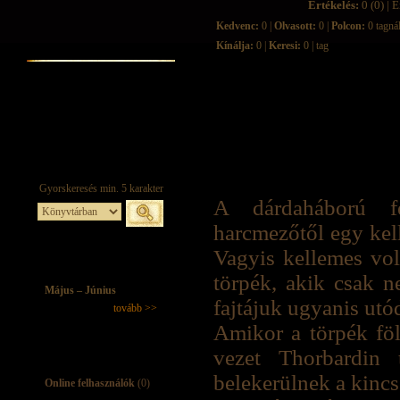
Értékelés:
0 (0) | É
Kedvenc:
0 |
Olvasott:
0 |
Polcon:
0 tagná
Kínálja:
0 |
Keresi:
0 | tag
A dárdaháború fél
harcmezőtől egy kel
Vagyis kellemes vo
törpék, akik csak ne
Május – Június
fajtájuk ugyanis utó
tovább >>
Amikor a törpék föl
vezet Thorbardin t
belekerülnek a kincsé
Online felhasználók
(0)