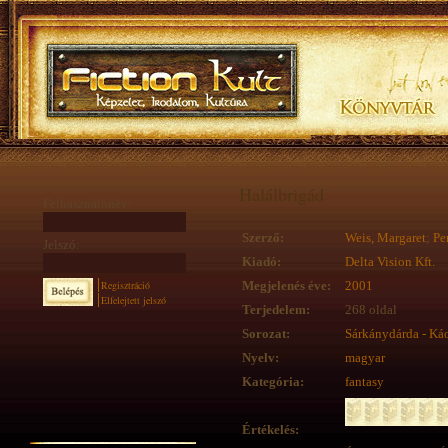
Halálbrigád
Felhasználónév:
Szerző:
Weis, Margaret
;
Pe
Jelszó:
Kiadó:
Delta Vision Kft.
Regisztráció
Megjelenés éve:
2001
Elfelejtett jelszó
Terjedelem:
268 oldal
Sorozat:
Sárkánydárda - Ká
Nyelv:
magyar
Kategória:
fantasy
Értékelés: