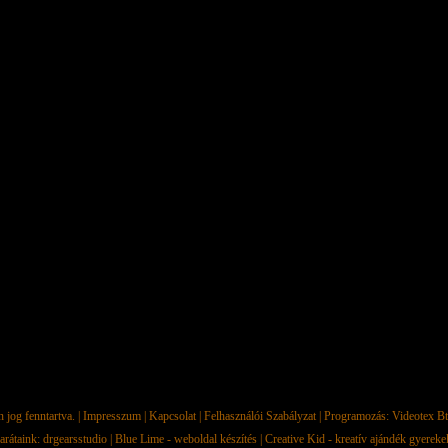
jog fenntartva. |
Impresszum
|
Kapcsolat
|
Felhasználói Szabályzat
| Programozás:
Videotex Bt
arátaink:
drgearsstudio
|
Blue Lime - weboldal készítés
|
Creative Kid - kreatív ajándék gyerek