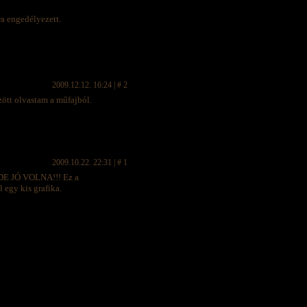
ra engedélyezett.
2009.12.12. 16:24 | # 2
zött olvastam a műfajból.
2009.10.22. 22:31 | # 1
. DE JÓ VOLNA!!! Ez a
 egy kis grafika.