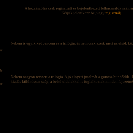
A hozzászólás csak regisztrált és bejelentkezett felhasználók számá
Kérjük jelentkezz be, vagy
regisztrálj
.
Nekem is egyik kedvencem ez a trilógia, és nem csak azért, mert az elsők kö
aG
Nekem nagyon tetszett a trilógia. A jó elnyeri jutalmát a gonosz bünhődik 
kiadás különössen szép, a belsö oldalakkal is foglalkoztak minden fejezetnél