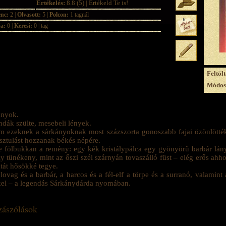
Értékelés:
8.8 (5) | Értékeld Te is!
enc:
2 |
Olvasott:
5 |
Polcon:
1 tagnál
ja:
0 |
Keresi:
0 | tag
Feltölt
Módosí
ányok.
dák szülte, mesebeli lények.
 ezeknek a sárkányoknak most százszorta gonoszabb fajai özönlötték
sztulást hozzanak békés népére.
 fölbukkan a remény: egy kék kristálypálca egy gyönyörű barbár lá
y tünékeny, mint az őszi szél szárnyán tovaszálló füst – elég erős ahh
tát hősökké tegye.
lovag és a barbár, a harcos és a fél-elf a törpe és a surranó, valamin
kel – a legendás Sárkánydárda nyomában.
ászólások