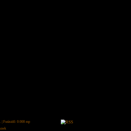
.
| Futásidő: 0.008 mp
eknek