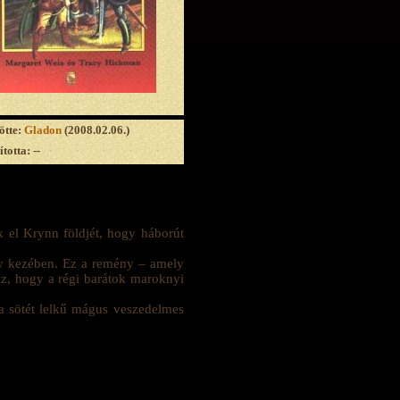
ötte:
Gladon
(2008.02.06.)
totta: --
 el Krynn földjét, hogy háborút
ny kezében. Ez a remény – amely
oz, hogy a régi barátok maroknyi
t a sötét lelkű mágus veszedelmes