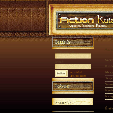
Az ő
Felhasználónév:
Szerz
Jelszó:
Kiad
Regisztráció
Megje
Elfelejtett jelszó
Terje
Soroz
Nyelv
Kateg
Érték