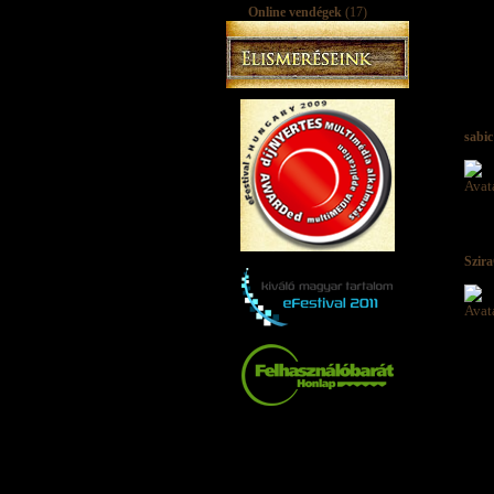
Online vendégek
(17)
sabic
Szir