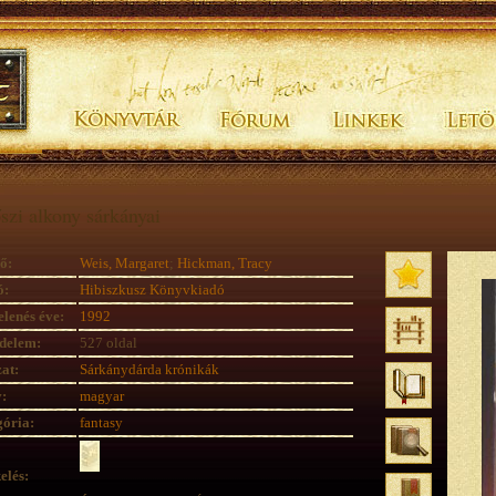
szi alkony sárkányai
ő:
Weis, Margaret
;
Hickman, Tracy
ó:
Hibiszkusz Könyvkiadó
lenés éve:
1992
delem:
527 oldal
at:
Sárkánydárda krónikák
:
magyar
ória:
fantasy
elés: