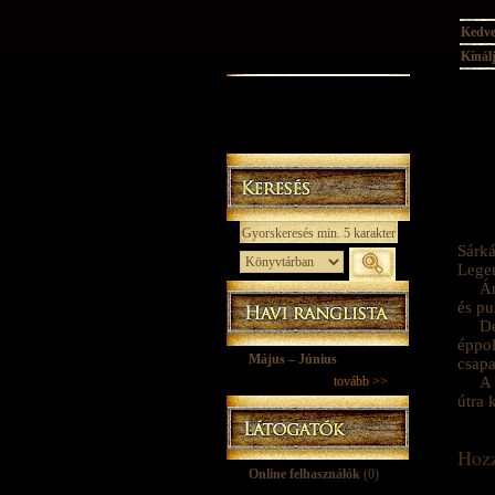
Kedv
Kínál
Sárk
Legen
Ám
és pu
De
éppol
Május – Június
csapa
tovább >>
A 
útra 
Hozz
Online felhasználók
(0)