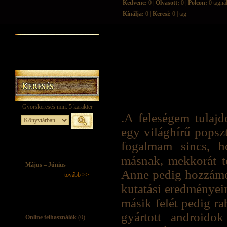
Kedvenc:
0 |
Olvasott:
0 |
Polcon:
0 tagná
Kínálja:
0 |
Keresi:
0 | tag
.A feleségem tulajd
egy világhírű popsz
fogalmam sincs, h
másnak, mekkorát t
Május – Június
Anne pedig hozzámen
tovább >>
kutatási eredményeim
másik felét pedig ra
gyártott androido
Online felhasználók
(0)