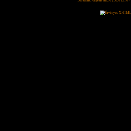
Barátaink:
drgearsstudio
|
Blue Lime - 