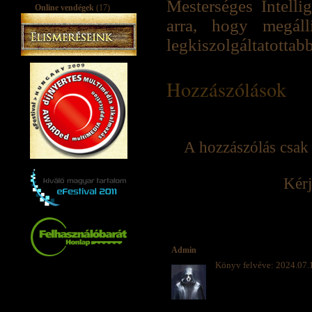
Mesterséges Intell
Online vendégek
(17)
arra, hogy megáll
legkiszolgáltatottab
Hozzászólások
A hozzászólás csak 
Kérj
Admin
Könyv felvéve: 2024.07.