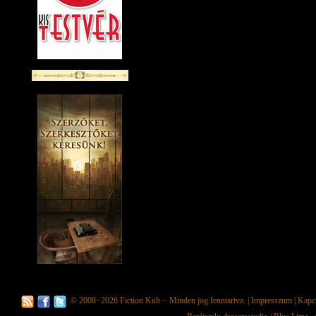
© 2008−2026
Fiction Kult
− Minden jog fenntartva. |
Impresszum
|
Kapc