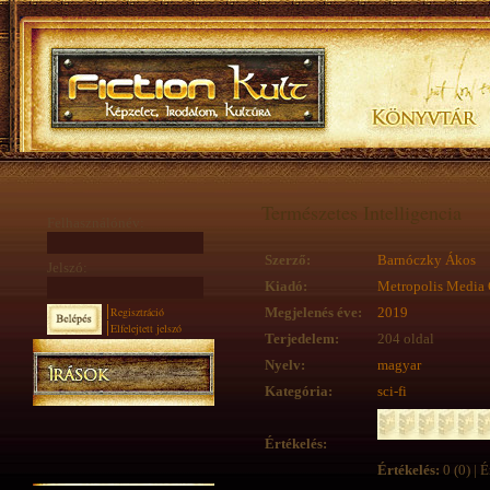
Természetes Intelligencia
Felhasználónév:
Szerző:
Barnóczky Ákos
Jelszó:
Kiadó:
Metropolis Media 
Regisztráció
Megjelenés éve:
2019
Elfelejtett jelszó
Terjedelem:
204 oldal
Nyelv:
magyar
Kategória:
sci-fi
Értékelés:
Értékelés:
0 (0) | É