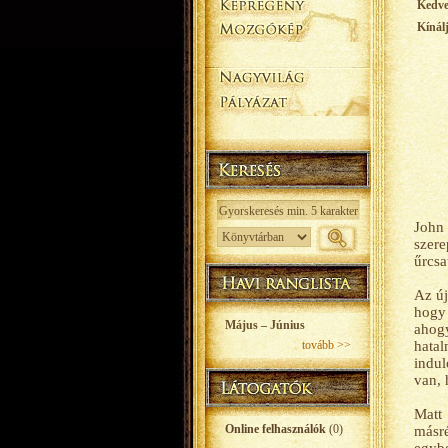
Kedv
Kínál
John
szere
űrcsa
Az új
hogy 
Május – Június
ahogy
tovább >>
hatal
indul
van, 
Matt 
Online felhasználók
(0)
másré