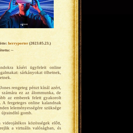
ötte:
herryporter
(2023.05.23.)
totta: --
ndokra kíséri ügyfeleit online
 izgalmakat: sárkányokat ölhetnek,
etnek.
ones rengeteg pénzt kínál azért,
Chu számára ez az álommunka, de
bb az emberek felett gyakorolt
. A fergeteges online kalandnak
inden leleményességére szüksége
 újraindító gomb.
a videojátékos közösségek előtt,
ejlik a virtuális valóságban, és