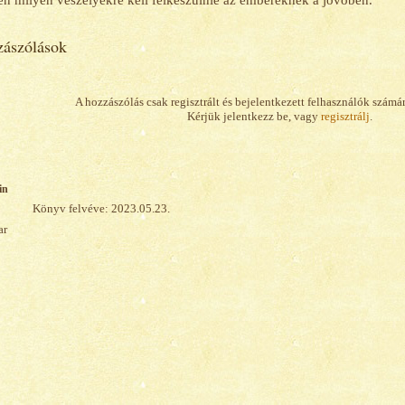
n milyen veszélyekre kell felkészülnie az embereknek a jövőben.
ászólások
A hozzászólás csak regisztrált és bejelentkezett felhasználók számá
Kérjük jelentkezz be, vagy
regisztrálj
.
in
Könyv felvéve: 2023.05.23.