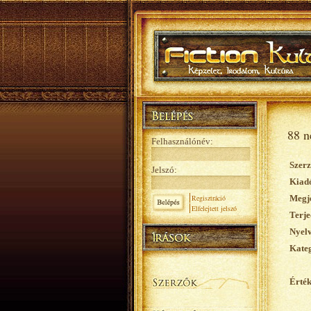
88 n
Felhasználónév:
Szerz
Jelszó:
Kiad
Regisztráció
Megje
Elfelejtett jelszó
Terje
Nyelv
Kateg
Érték