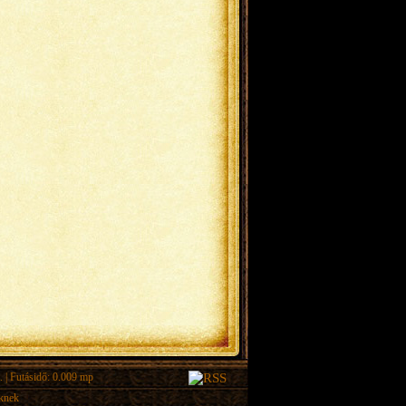
.
| Futásidő: 0.009 mp
eknek