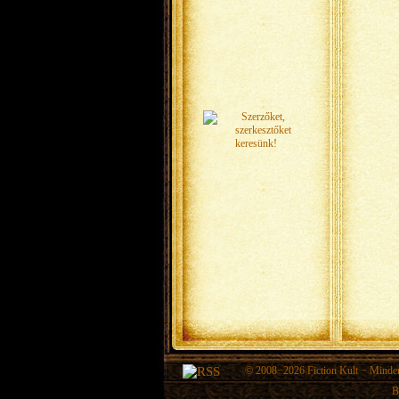
© 2008−2026
Fiction Kult
− Minden 
B