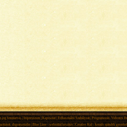
jog fenntartva. |
Impresszum
|
Kapcsolat
|
Felhasználói Szabályzat
| Programozás:
Videotex Bt
arátaink:
drgearsstudio
|
Blue Lime - weboldal készítés
|
Creative Kid - kreatív ajándék gyerek