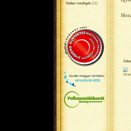
egybe
Online vendégek
(31)
Hozz
Adm