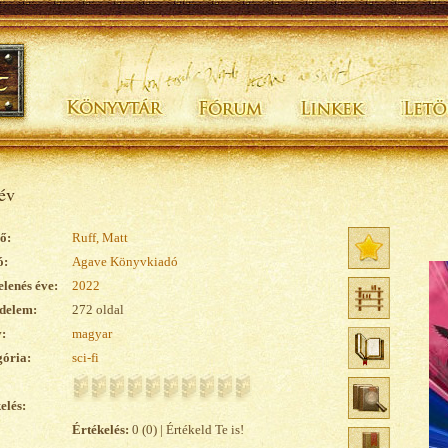
év
ő:
Ruff, Matt
ó:
Agave Könyvkiadó
lenés éve:
2022
delem:
272 oldal
:
magyar
ória:
sci-fi
elés:
Értékelés:
0 (0) | Értékeld Te is!