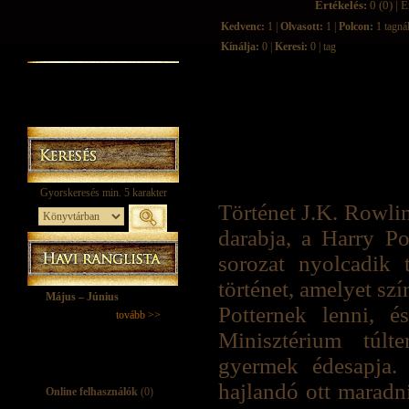
Értékelés:
0 (0) | É
Kedvenc:
1 |
Olvasott:
1 |
Polcon:
1 tagná
Kínálja:
0 |
Keresi:
0 | tag
Történet J.K. Rowlin
darabja, a Harry Po
sorozat nyolcadik t
történet, amelyet sz
Május – Június
Potternek lenni, 
tovább >>
Minisztérium túlt
gyermek édesapja.
hajlandó ott maradni
Online felhasználók
(0)