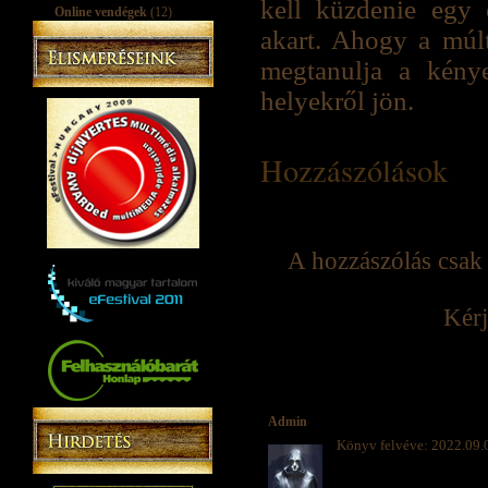
kell küzdenie egy 
Online vendégek
(12)
akart. Ahogy a múlt
megtanulja a kénye
helyekről jön.
Hozzászólások
A hozzászólás csak 
Kérj
Admin
Könyv felvéve: 2022.09.