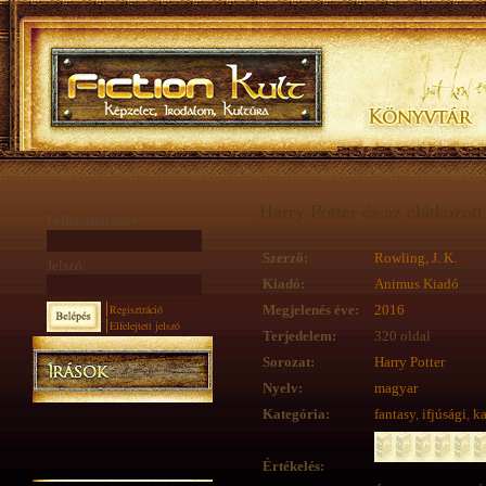
Harry Potter és az elátkozot
Felhasználónév:
Szerző:
Rowling, J. K.
Jelszó:
Kiadó:
Animus Kiadó
Regisztráció
Megjelenés éve:
2016
Elfelejtett jelszó
Terjedelem:
320 oldal
Sorozat:
Harry Potter
Nyelv:
magyar
Kategória:
fantasy
,
ifjúsági
,
k
Értékelés: