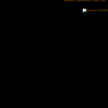
Barátaink:
drgearsstudio
|
Blue Lime - 