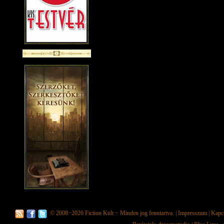
© 2008−2026
Fiction Kult
− Minden jog fenntartva. |
Impresszum
|
Kapc