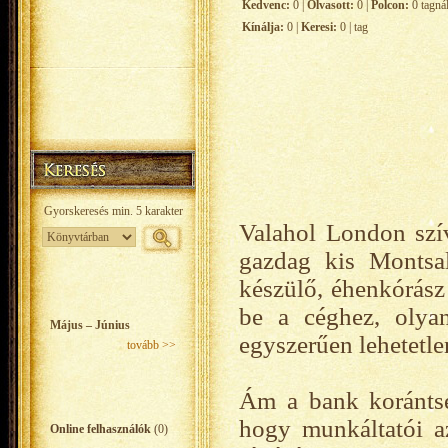
Kedvenc:
0 |
Olvasott:
0 |
Polcon:
0 tagná
Kínálja:
0 |
Keresi:
0 | tag
Valahol London szív
gazdag kis Montsal
készülő, éhenkórász 
be a céghez, olyan
Május – Június
egyszerűen lehetetlen
tovább >>
Ám a bank korántse
hogy munkáltatói az
Online felhasználók
(0)