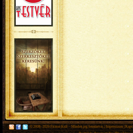
© 2008−2026
Fiction Kult
− Minden jog fenntartva. |
Impresszum
|
Kapc