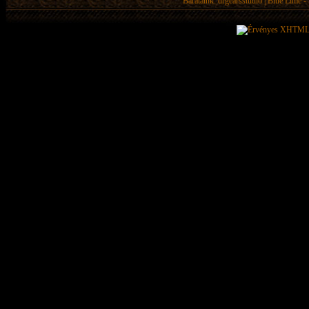
Barátaink:
drgearsstudio
|
Blue Lime - 