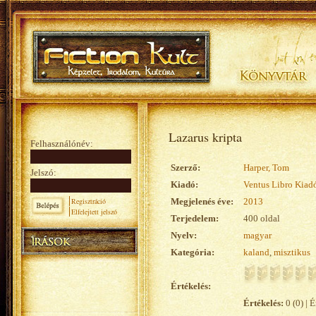
Lazarus kripta
Felhasználónév:
Szerző:
Harper, Tom
Jelszó:
Kiadó:
Ventus Libro Kiad
Regisztráció
Megjelenés éve:
2013
Elfelejtett jelszó
Terjedelem:
400 oldal
Nyelv:
magyar
Kategória:
kaland
,
misztikus
Értékelés:
Értékelés:
0 (0) | É