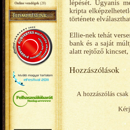
lépését. Ugyanis m
Online vendégek
(28)
kripta elképzelhetet
története elválasztha
Ellie-nek tehát vers
bank és a saját múlt
alatt rejtőző kincse
Hozzászólások
A hozzászólás csak 
Kérj