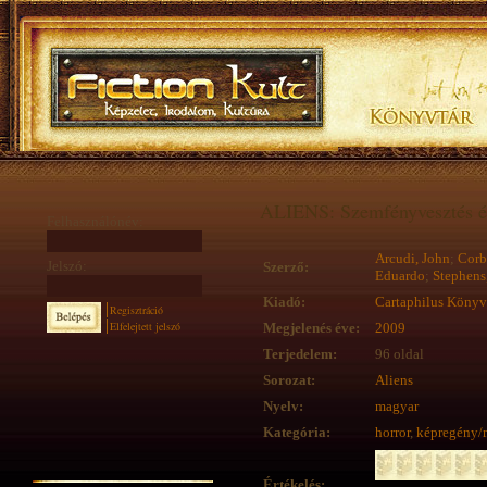
ALIENS: Szemfényvesztés és
Felhasználónév:
Arcudi, John
;
Corb
Jelszó:
Szerző:
Eduardo
;
Stephens
Kiadó:
Cartaphilus Köny
Regisztráció
Elfelejtett jelszó
Megjelenés éve:
2009
Terjedelem:
96 oldal
Sorozat:
Aliens
Nyelv:
magyar
Kategória:
horror
,
képregény/
Értékelés: