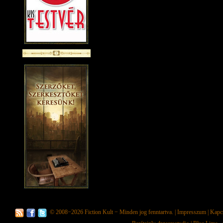
© 2008−2026
Fiction Kult
− Minden jog fenntartva. |
Impresszum
|
Kapc