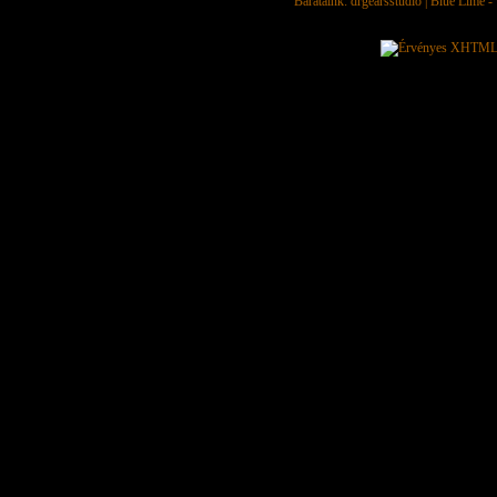
Barátaink:
drgearsstudio
|
Blue Lime - 