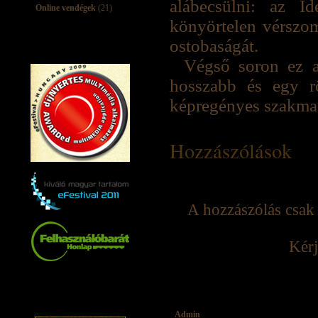
alábecsülni: az I
Online vendégek
(21)
könyörtelen vérszom
ostobaságát.
Végső soron ez a
hosszabb és egy rö
képregényes szakma e
Hozzászólások
A hozzászólás csak 
Kérj
Admin