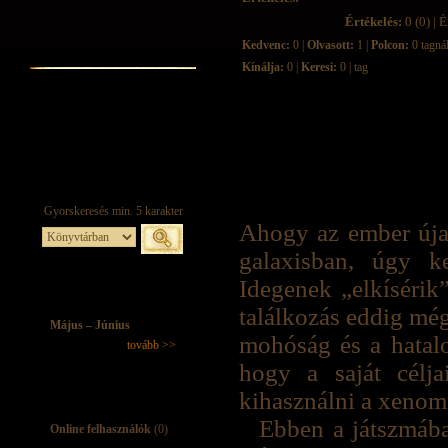
Értékelés:
0 (0) | É
Kedvenc:
0 |
Olvasott:
1 |
Polcon:
0 tagná
Kínálja:
0 |
Keresi:
0 | tag
Ahogy az ember újab
galaxisban, úgy k
Idegenek „elkísérik”
találkozás eddig még
Május – Június
mohóság és a hatalo
tovább >>
hogy a saját célj
kihasználni a xenom
Ebben a játszmába
Online felhasználók
(0)