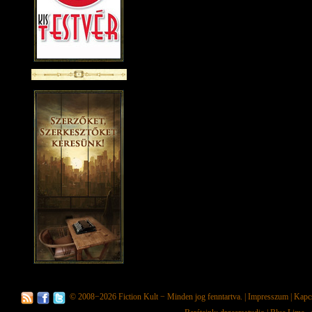
© 2008−2026
Fiction Kult
− Minden jog fenntartva. |
Impresszum
|
Kapc