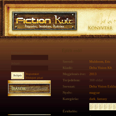
Éjféli erdő
Felhasználónév:
Szerző:
Muldoom, Eric
Jelszó:
Kiadó:
Delta Vision Kft.
Regisztráció
Megjelenés éve:
2013
Elfelejtett jelszó
Terjedelem:
368 oldal
Sorozat:
Delta Vision Exklu
Nyelv:
magyar
Kategória:
dark
,
fantasy
Értékelés: