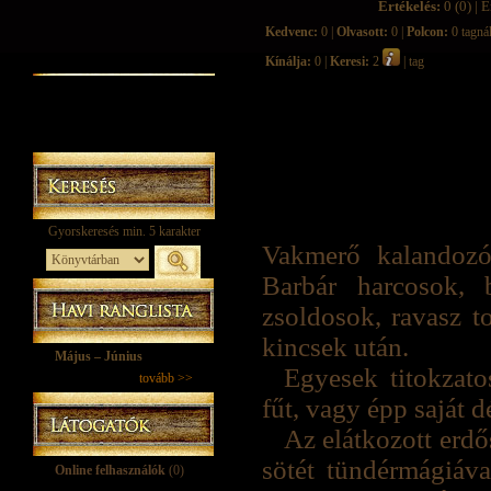
Értékelés:
0 (0) | É
Kedvenc:
0 |
Olvasott:
0 |
Polcon:
0 tagná
Kínálja:
0 |
Keresi:
2
| tag
Vakmerő kalandozók
Barbár harcosok, 
zsoldosok, ravasz to
kincsek után.
Május – Június
Egyesek titokzat
tovább >>
fűt, vagy épp saját 
Az elátkozott erdő
sötét tündérmágiáva
Online felhasználók
(0)