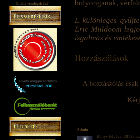
bolyonganak, vérfaló
Online vendégek
(22)
E különleges gyűjte
Eric Muldoom legjob
izgalmas és emlékeze
Hozzászólások
A hozzászólás csak 
Kérj
Admin
Könyv felvéve: 2013.05.