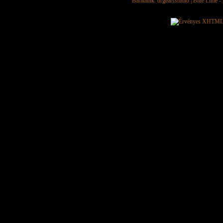
Barátaink:
drgearsstudio
|
Blue Lime - 