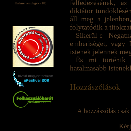
felfedezésének, a
Online vendégek
(10)
diktátor tündöklés
áll meg a jelenben
folytatódik a titokz
Sikerül-e Negatn
emberiséget, vagy 
istenek jelennek meg
És mi történik
hatalmasabb istenek
Hozzászólások
A hozzászólás csak 
Kérj