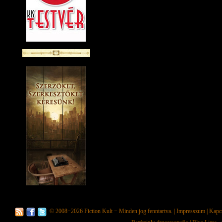
© 2008−2026
Fiction Kult
− Minden jog fenntartva. |
Impresszum
|
Kapc