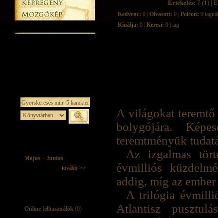
Értékelés:
7 (1) | É
Kedvenc:
0 |
Olvasott:
0 |
Polcon:
0 tagná
Kínálja:
0 |
Keresi:
0 | tag
A világokat teremtő
bolygójára. Képe
teremtményük tudatá
Az izgalmas tört
Május – Június
évmilliós küzdelm
tovább >>
addig, míg az ember
A trilógia évmill
Atlantisz pusztul
Online felhasználók
(0)