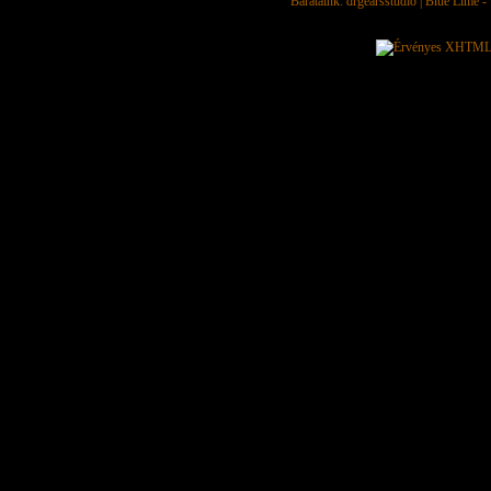
Barátaink:
drgearsstudio
|
Blue Lime - 