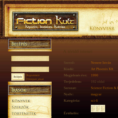
A téridő istenei
Felhasználónév:
Szerző:
Nemere István
Jelszó:
Kiadó:
Art Phoenix Kft.
Regisztráció
Megjelenés éve:
1990
Elfelejtett jelszó
Terjedelem:
192 oldal
Sorozat:
Science Fiction & 
Nyelv:
magyar
Kategória:
sci-fi
Értékelés: