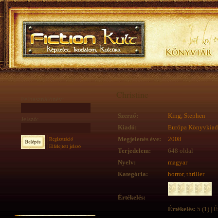
Christine
Felhasználónév:
Szerző:
King, Stephen
Jelszó:
Kiadó:
Európa Könyvkia
Regisztráció
Megjelenés éve:
2008
Elfelejtett jelszó
Terjedelem:
648 oldal
Nyelv:
magyar
Kategória:
horror
,
thriller
Értékelés:
Értékelés:
5 (1) | É