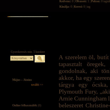
Kedvenc:
0 |
Olvasott:
1 |
Polcon:
0 tagná
Kínálja:
0 |
Keresi:
0 | tag
A szerelem öl, butí
tapasztalt öregek
gondolnak, aki tön
akkor, ha egy szeren
Május – Június
tárgya egy ócska,
tovább >>
Plymouth Fury, „aki
Arnie Cunningham lib
beleszeret Christine
Online felhasználók
(0)