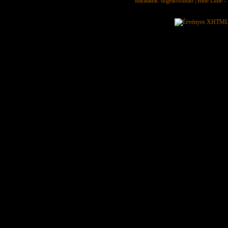
Barátaink:
drgearsstudio
|
Blue Lime - 