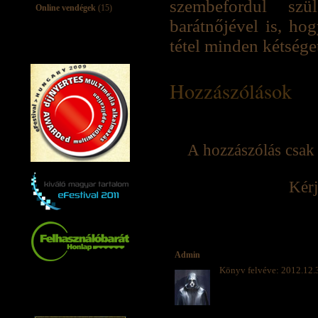
szembefordul szül
Online vendégek
(15)
barátnőjével is, hog
tétel minden kétséget 
Hozzászólások
A hozzászólás csak 
Kérj
Admin
Könyv felvéve: 2012.12.