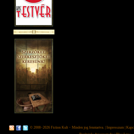
© 2008−2026
Fiction Kult
− Minden jog fenntartva. |
Impresszum
|
Kapc