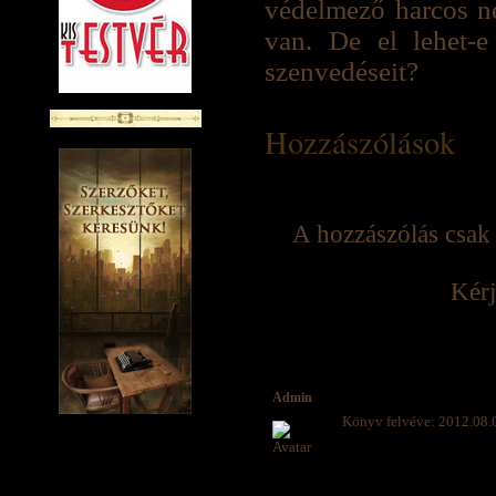
védelmező harcos ne
van. De el lehet-e
szenvedéseit?
Hozzászólások
A hozzászólás csak 
Kérj
Admin
Könyv felvéve: 2012.08.