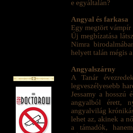
e egyáltalán?
Angyal és farkasa
Egy megtört vámpír 
Új megbízatása látsz
Nimra birodalmába
helyett talán mégis 
Angyalszárny
A Tanár évezredek
legveszélyesebb har
Jessamy a hosszú é
angyalból érett, 
angyalvilág krónikás
lehet az, akinek a n
a támadók, hanem 