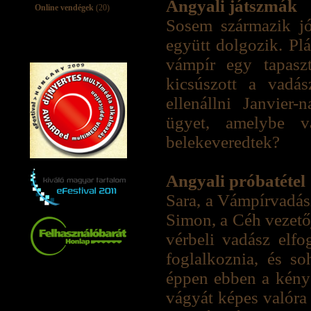
Angyali játszmák
Online vendégek
(20)
Sosem származik j
együtt dolgozik. Pl
vámpír egy tapaszt
kicsúszott a vadá
ellenállni Janvier
ügyet, amelybe v
belekeveredtek?
Angyali próbatétel
Sara, a Vámpírvadász
Simon, a Céh vezetőj
vérbeli vadász elfo
foglalkoznia, és s
éppen ebben a kényes
vágyát képes valóra 