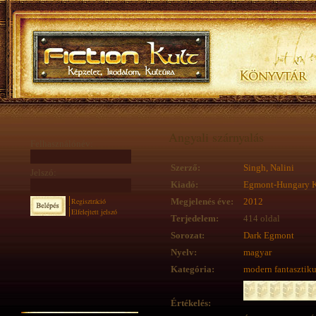
Angyali szárnyalás
Felhasználónév:
Szerző:
Singh, Nalini
Jelszó:
Kiadó:
Egmont-Hungary K
Regisztráció
Megjelenés éve:
2012
Elfelejtett jelszó
Terjedelem:
414 oldal
Sorozat:
Dark Egmont
Nyelv:
magyar
Kategória:
modern fantasztik
Értékelés: