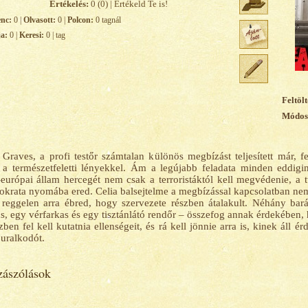
Értékelés:
0 (0) | Értékeld Te is!
enc:
0 |
Olvasott:
0 |
Polcon:
0 tagnál
ja:
0 |
Keresi:
0 | tag
Feltölt
Módosí
 Graves, a profi testőr számtalan különös megbízást teljesített már, 
a természetfeletti lényekkel. Ám a legújabb feladata minden eddigin
-európai állam hercegét nem csak a terroristáktól kell megvédenie, a t
tokrata nyomába ered. Celia balsejtelme a megbízással kapcsolatban nem
 reggelen arra ébred, hogy szervezete részben átalakult. Néhány bar
, egy vérfarkas és egy tisztánlátó rendőr – összefog annak érdekében, 
ben fel kell kutatnia ellenségeit, és rá kell jönnie arra is, kinek áll 
l uralkodót.
ászólások