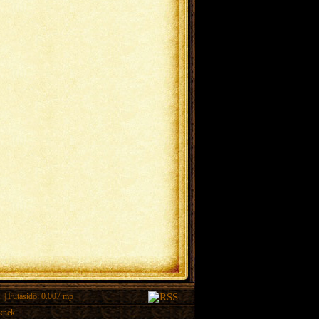
.
| Futásidő: 0.007 mp
eknek