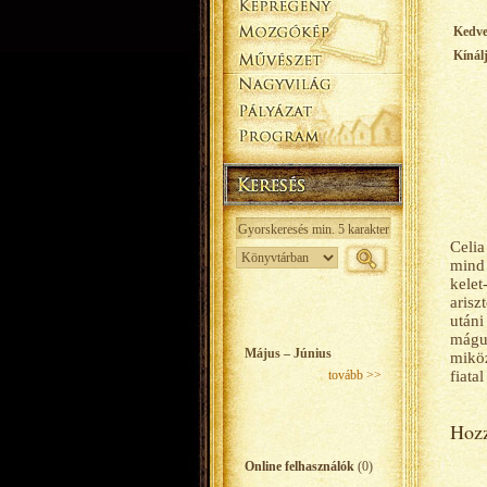
Kedv
Kínál
Celia
mind 
kelet
arisz
utáni
mágus
Május – Június
miköz
tovább >>
fiata
Hozz
Online felhasználók
(0)