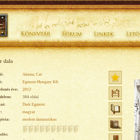
r dala
ő:
Adams, Cat
ó:
Egmont-Hungary Kft.
lenés éve:
2012
delem:
384 oldal
at:
Dark Egmont
:
magyar
ória:
modern fantasztikus
elés: