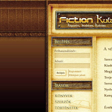
A vé
Felhasználónév:
Szerz
Jelszó:
Kiad
Regisztráció
Megje
Elfelejtett jelszó
Terje
Soroz
Nyelv
Kateg
Érték