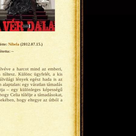
ötte:
Nibela
(2012.07.15.)
totta: --
felvéve a harcot mind az emberi,
 túltesz. Különc ügyfelét, a kis
úlvilági lények egész hada is az
 alaptalan: egy váratlan támadás
átja – egy különleges képességű
hogy Celia túlélje a támadásokat,
érdekében, hogy eltegye az útból a