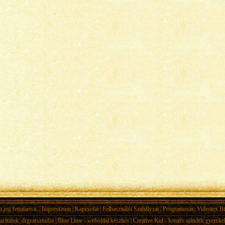
jog fenntartva. |
Impresszum
|
Kapcsolat
|
Felhasználói Szabályzat
| Programozás:
Videotex Bt
arátaink:
drgearsstudio
|
Blue Lime - weboldal készítés
|
Creative Kid - kreatív ajándék gyerek