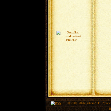
© 2008−2026
Fiction Kult
− Minden 
B