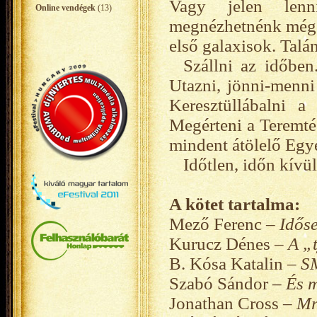
Vagy jelen lenn
Online vendégek
(13)
megnézhetnénk még a
első galaxisok. Talán
Szállni az időben
Utazni, jönni-menni
Keresztüllábalni a
Megérteni a Teremtés
mindent átölelő Egy
Időtlen, időn kívü
A kötet tartalma:
Mező Ferenc –
Idős
Kurucz Dénes –
A „t
B. Kósa Katalin –
S
Szabó Sándor –
És m
Jonathan Cross –
Mr