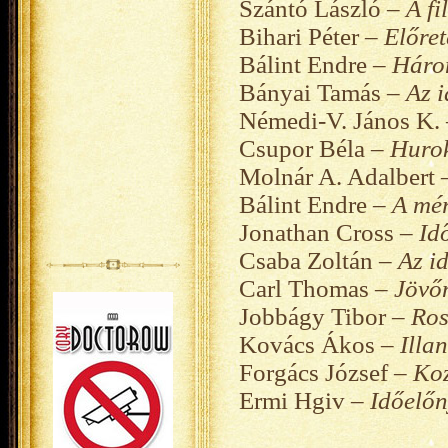
Szántó László –
A fi
Bihari Péter –
Előret
Bálint Endre –
Három
Bányai Tamás –
Az 
Némedi-V. János K.
Csupor Béla –
Huro
Molnár A. Adalbert
Bálint Endre –
A mé
Jonathan Cross –
Id
Csaba Zoltán –
Az id
Carl Thomas –
Jövő
Jobbágy Tibor –
Ros
Kovács Ákos –
Illa
Forgács József –
Ko
Ermi Hgiv –
Időelőn