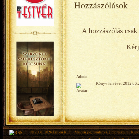
Hozzászólások
A hozzászólás csak 
Kérj
Admin
Könyv felvéve: 2012.06.
© 2008−2026
Fiction Kult
− Minden jog fenntartva. |
Impresszum
|
Kapc