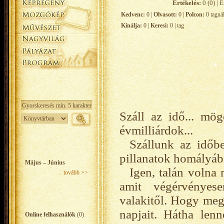
Értékelés:
0 (0) | É
Kedvenc:
0 |
Olvasott:
0 |
Polcon:
0 tagná
Kínálja:
0 |
Keresi:
0 | tag
Száll az idő... mö
évmilliárdok...
Szállunk az időbe
pillanatok homályába
Május – Június
Igen, talán volna
tovább >>
amit végérvényese
valakitől. Hogy megt
napjait. Hátha lenn
Online felhasználók
(0)