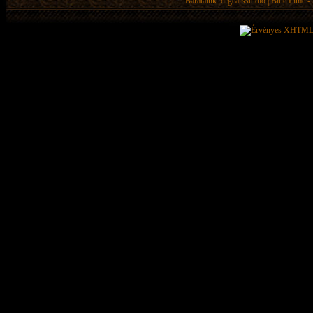
Barátaink:
drgearsstudio
|
Blue Lime - 