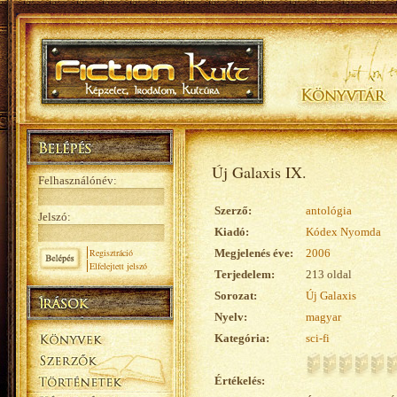
Új Galaxis IX.
Felhasználónév:
Szerző:
antológia
Jelszó:
Kiadó:
Kódex Nyomda
Regisztráció
Megjelenés éve:
2006
Elfelejtett jelszó
Terjedelem:
213 oldal
Sorozat:
Új Galaxis
Nyelv:
magyar
Kategória:
sci-fi
Értékelés: