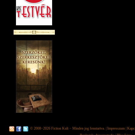
© 2008−2026
Fiction Kult
− Minden jog fenntartva. |
Impresszum
|
Kapc