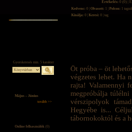
Értékelés:
0 (0) | É
Kedvenc:
0 |
Olvasott:
1 |
Polcon:
1 tagná
Kínálja:
0 |
Keresi:
0 | tag
Öt próba – öt lehet
végzetes lehet. Ha 
rajta! Valamennyi fe
megpróbálja túlélni 
Május – Június
vérszipolyok táma
tovább >>
Hegyébe is... Célj
tábornokoktól és a h
Online felhasználók
(0)