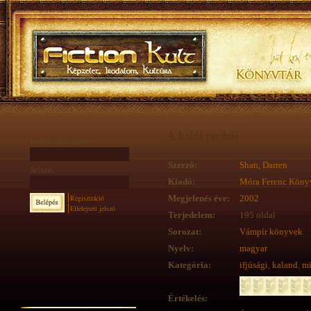
A halál próbái
Felhasználónév:
Szerző:
Shan, Darren
Jelszó:
Kiadó:
Móra Ferenc Köny
Regisztráció
Megjelenés éve:
2002
Elfelejtett jelszó
Terjedelem:
195 oldal
Sorozat:
Vámpír könyvek
Nyelv:
magyar
Kategória:
ifjúsági
,
kaland
,
mi
Értékelés: