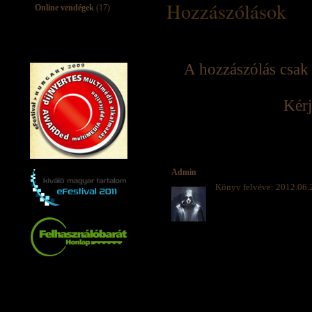
Hozzászólások
Online vendégek
(17)
A hozzászólás csak 
Kérj
Admin
Könyv felvéve: 2012.06.