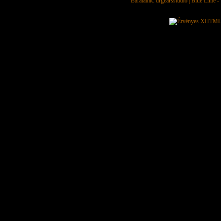
Barátaink:
drgearsstudio
|
Blue Lime - 