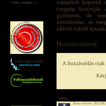
vámpírok képesek e
Online vendégek
(21)
cseppig kiszívják 
gyötörtek, de nem
mivoltomat, és megt
idővel valódi éjszaka
Hozzászólások
A hozzászólás csak 
Kérj
Admin
Könyv felvéve: 2012.06.