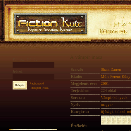
A vámpír inasa
Felhasználónév:
Szerző:
Shan, Darren
Jelszó:
Kiadó:
Móra Ferenc Köny
Regisztráció
Megjelenés éve:
2001
Elfelejtett jelszó
Terjedelem:
224 oldal
Sorozat:
Vámpír könyvek
Nyelv:
magyar
Kategória:
ifjúsági
,
kaland
,
mi
Értékelés: