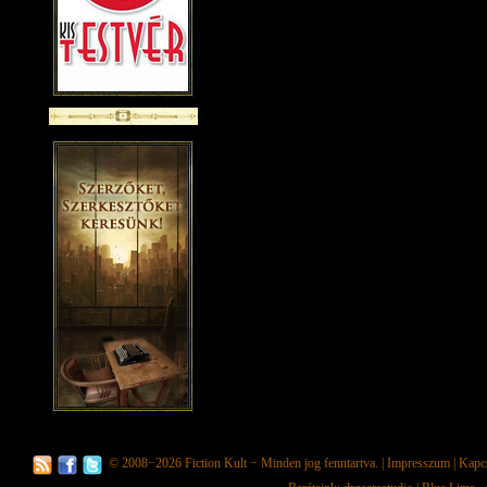
© 2008−2026
Fiction Kult
− Minden jog fenntartva. |
Impresszum
|
Kapc