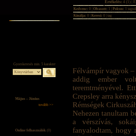
Értékelés:
4 (1) | É
Kedvenc:
0 |
Olvasott:
1 |
Polcon:
1 tagná
Kínálja:
0 |
Keresi:
0 | tag
Félvámpír vagyok – j
addig ember vol
teremtményével. Et
Crepsley arra kénysz
Május – Június
Rémségek Cirkuszá
tovább >>
Nehezen tanultam be
a vérszívás, sok
fanyalodtam, hogy 
Online felhasználók
(0)