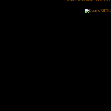
Barátaink:
drgearsstudio
|
Blue Lime - 