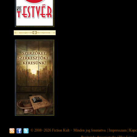
© 2008−2026
Fiction Kult
− Minden jog fenntartva. |
Impresszum
|
Kapc