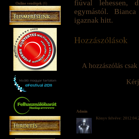
fiúval lehessen, d
Online vendégek
(6)
egymástól. Bianca
igaznak hitt.
Hozzászólások
A hozzászólás csak 
Kérj
Admin
Könyv felvéve: 2012.04.