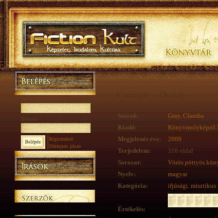
Evernight – Örökéj
Felhasználónév:
Szerző:
Gray, Claudia
Jelszó:
Kiadó:
Könyvmolyképző 
Regisztráció
Megjelenés éve:
2009
Elfelejtett jelszó
Terjedelem:
316 oldal
Sorozat:
Vörös pöttyös kön
Nyelv:
magyar
Kategória:
ifjúsági
,
misztikus
Értékelés: