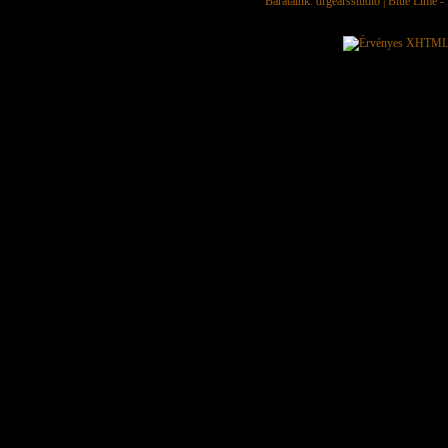
Barátaink:
drgearsstudio
|
Blue Lime - 