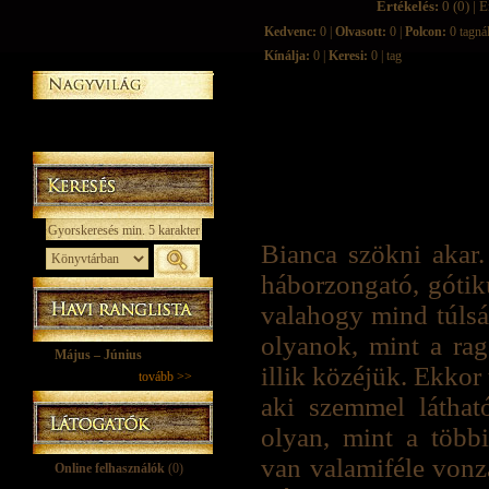
Értékelés:
0 (0) | É
Kedvenc:
0 |
Olvasott:
0 |
Polcon:
0 tagná
Kínálja:
0 |
Keresi:
0 | tag
Bianca szökni akar
háborzongató, gótiku
valahogy mind túlsá
olyanok, mint a ra
Május – Június
illik közéjük. Ekkor 
tovább >>
aki szemmel láthat
olyan, mint a többi
van valamiféle vonz
Online felhasználók
(0)