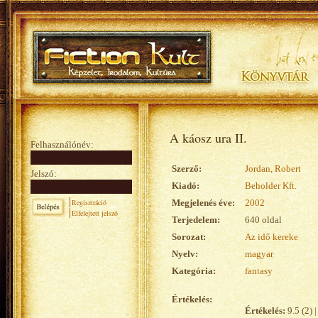
A káosz ura II.
Felhasználónév:
Szerző:
Jordan, Robert
Jelszó:
Kiadó:
Beholder Kft.
Regisztráció
Megjelenés éve:
2002
Elfelejtett jelszó
Terjedelem:
640 oldal
Sorozat:
Az idő kereke
Nyelv:
magyar
Kategória:
fantasy
Értékelés:
Értékelés:
9.5 (2) |