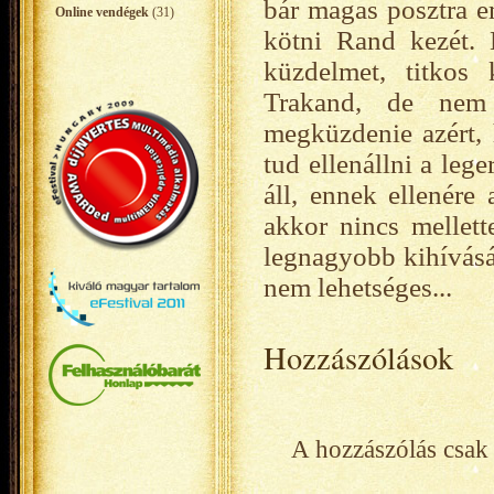
bár magas posztra em
Online vendégek
(31)
kötni Rand kezét. 
küzdelmet, titkos 
Trakand, de nem 
megküzdenie azért, 
tud ellenállni a leg
áll, ennek ellenére
akkor nincs mellett
legnagyobb kihívásá
nem lehetséges...
Hozzászólások
A hozzászólás csak 