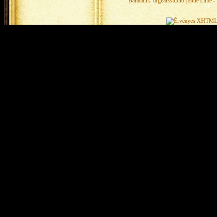
Barátaink:
drgearsstudio
|
Blue Lime - 