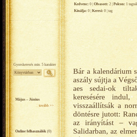
Kedvenc:
0 |
Olvasott:
2 |
Polcon:
1 tagná
Kínálja:
0 |
Keresi:
0 | tag
Bár a kalendárium s
aszály sújtja a Végs
aes sedai-ok tilta
keresésére indul
Május – Június
visszaállítsák a no
tovább >>
döntésre jutott: Ran
az irányítást – va
Salidarban, az elme
Online felhasználók
(0)