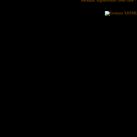
Barátaink:
drgearsstudio
|
Blue Lime - 