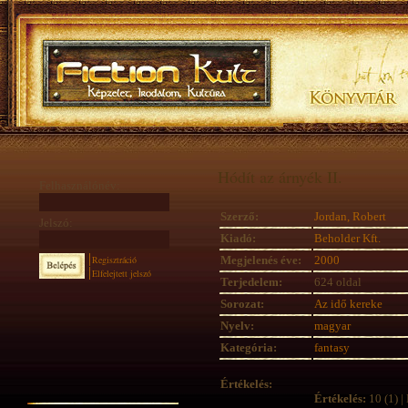
Hódít az árnyék II.
Felhasználónév:
Szerző:
Jordan, Robert
Jelszó:
Kiadó:
Beholder Kft.
Regisztráció
Megjelenés éve:
2000
Elfelejtett jelszó
Terjedelem:
624 oldal
Sorozat:
Az idő kereke
Nyelv:
magyar
Kategória:
fantasy
Értékelés:
Értékelés:
10 (1) | 