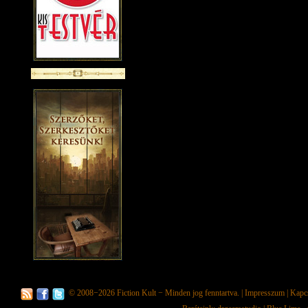
© 2008−2026
Fiction Kult
− Minden jog fenntartva. |
Impresszum
|
Kapc