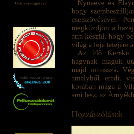
Nynaeve és Elayn
Online vendégek
(25)
hogy szembeszállja
cselszövésével. P
megküzdjön a hazáj
arra készül, hogy be
világ a feje tetejére
Az Idő Kereke 
hagynak maguk utá
majd mítosszá. Végü
amelyből eredt, v
korában maga a Vilá
ami lesz, az Árnyék
Hozzászólások