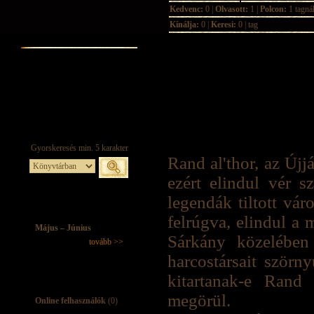
Kedvenc:
0 |
Olvasott:
1 |
Polcon:
1 tagná
Kínálja:
0 |
Keresi:
0 | tag
Rand al'thor, az Újj
ezért elindul vér sz
legendák tiltott vár
felrúgva, elindul a 
Május – Június
Sárkány közelében 
tovább >>
harcostársait szörny
kitartanak-e Rand
megörül.
Online felhasználók
(0)