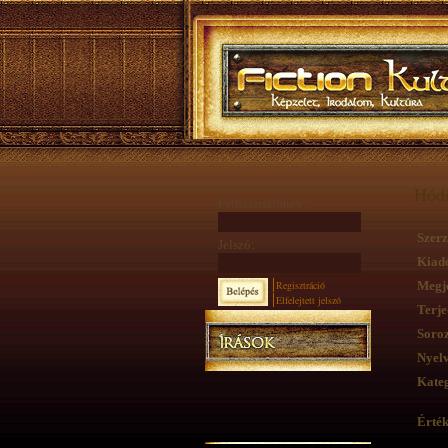
Hódí
Felhasználónév:
Szerz
Jelszó:
Kiad
Regisztráció
Megje
Elfelejtett jelszó
Terje
Soroz
Nyelv
Kateg
Érték