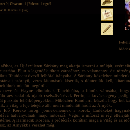
enc:
0 |
Olvasott:
1 |
Polcon:
1 tagnál
ja:
0 |
Keresi:
0 | tag
Feltölt
Módosí
al'thor, az Újjászületett Sárkány meg akarja ismerni a múltját, ezért elin
pusztába. Eljut a legendák tiltott városához, és valamennyi ősi törvény
ikus Rhuideant övező felhőfal irányába. A Sárkány közelében mindenkine
stársait szörnyű, véres látomások kísértik, s dönteniük kell, kitart
ekülnek mielőtt megörül.
naeve és Elayne elindulnak Tanchicóba, a bűnök városába, hogy 
áló aes sedal-ok újabb cselszövésével. Perrin, a kovácslegény ped
át pusztító fehérköpenyekkel. Miközben Rand arra készül, hogy bebizo
ik, a világ a feje tetejére állt, mert mindenütt hódít az Árnyék.
z Idő Kereke forog, jönnek-mennek a korok. Emlékeket hagyna
dává halványulnak, majd mítosszá. Végül a mítoszt is rég elfelejtik
atérne. A Harmadik Korban, a próféciák korában maga a Világ és az idő 
esz, az Árnyékba veszhet még.