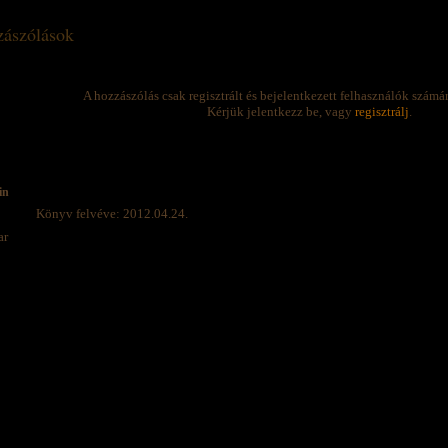
ászólások
A hozzászólás csak regisztrált és bejelentkezett felhasználók számá
Kérjük jelentkezz be, vagy
regisztrálj
.
in
Könyv felvéve: 2012.04.24.