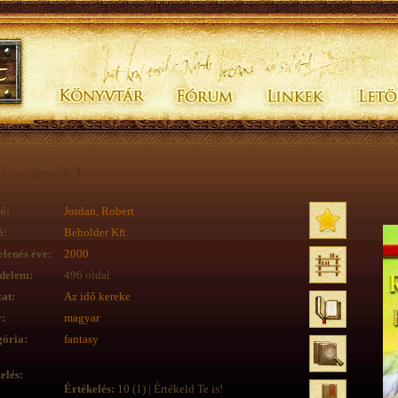
t az árnyék I.
ő:
Jordan, Robert
ó:
Beholder Kft.
lenés éve:
2000
delem:
496 oldal
at:
Az idő kereke
:
magyar
ória:
fantasy
elés:
Értékelés:
10 (1) | Értékeld Te is!