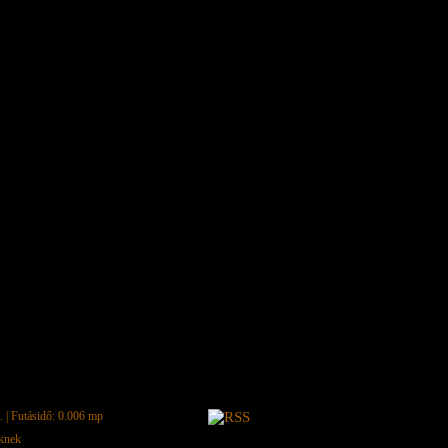
.
| Futásidő: 0.006 mp
eknek