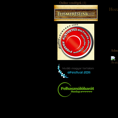
Online vendégek
(4)
Hozz
Adm