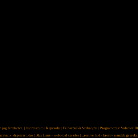
jog fenntartva. |
Impresszum
|
Kapcsolat
|
Felhasználói Szabályzat
| Programozás:
Videotex Bt
arátaink:
drgearsstudio
|
Blue Lime - weboldal készítés
|
Creative Kid - kreatív ajándék gyerek