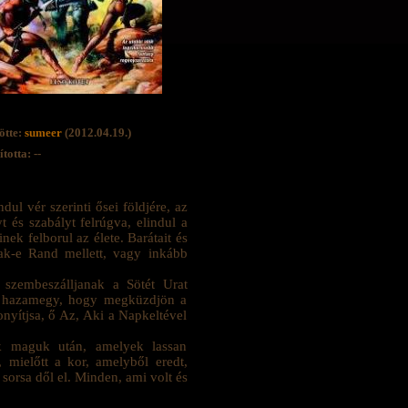
ötte:
sumeer
(2012.04.19.)
totta: --
dul vér szerinti ősei földjére, az
t és szabályt felrúgva, elindul a
k felborul az élete. Barátait és
anak-e Rand mellett, vagy inkább
szembeszálljanak a Sötét Urat
ig hazamegy, hogy megküzdjön a
nyítjsa, ő Az, Aki a Napkeltével
k maguk után, amelyek lassan
, mielőtt a kor, amelyből eredt,
sorsa dől el. Minden, ami volt és