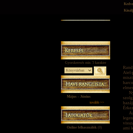
Kedv
Kínál
Rand 
Aiel-
miszt
harco
elmen
Ny
Május – Június
szolg
tovább >>
hazáj
Érkez
A
legen
vissz
Online felhasználók
(0)
ami l