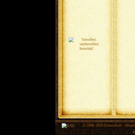
© 2008−2026
Fiction Kult
− Minden 
B