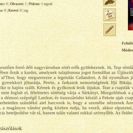
enc:
0 |
Olvasott:
1 |
Polcon:
1 tagnál
ja:
0 |
Keresi:
0 | tag
Feltölt
Módosí
lesztően forró déli nagyvárosban sötét erők gyülekeznek. Itt, Tear réml
ében őrzik a kardot, amelynek tulajdonosa jogot formálhat az Újjászüle
al'Thor, hogy megszerezze a legendás Callandort. A fiú nyomában jár
gyerekkori jóbarátja, Perrin, a farkasok nemzetségének Ifjú Bikáj
ke is hajóra szállt. Kémek és gyilkosok lesik útjukat. Tear a csapdák
 nem foglalt el, félelmetes sötétség várja a Sárkányt. Mozgolódnak a po
 a démoni szépségű Lanfear, és összezáródni készül a Fekete ajah csap
erhetetlen szándékú aiel harcosok is, hogy a szemébe nézzenek Ann
 a magányos vándor pedig közben tudja, ha veszít, akkor elpusztul
cia beteljesítése vár rá, hanem talán valami sokkal szörnyűbb. Az őrület
ászólások