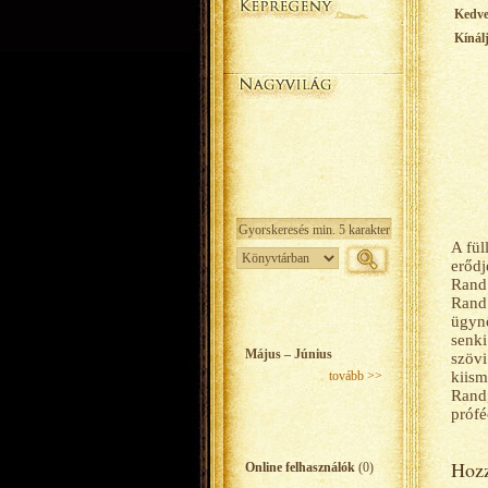
Kedv
Kínál
A fül
erődj
Rand 
Rand 
ügynö
senki
Május – Június
szövi
tovább >>
kiism
Rand,
prófé
Hozz
Online felhasználók
(0)