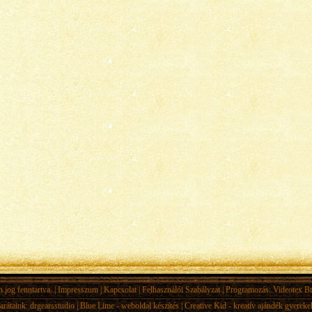
jog fenntartva. |
Impresszum
|
Kapcsolat
|
Felhasználói Szabályzat
| Programozás:
Videotex Bt
arátaink:
drgearsstudio
|
Blue Lime - weboldal készítés
|
Creative Kid - kreatív ajándék gyerek