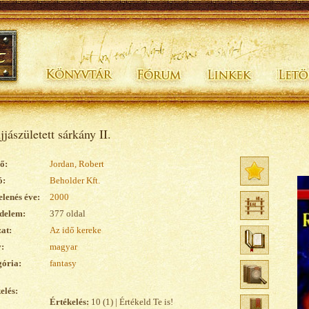
jjászületett sárkány II.
ő:
Jordan, Robert
ó:
Beholder Kft.
lenés éve:
2000
delem:
377 oldal
at:
Az idő kereke
:
magyar
ória:
fantasy
elés:
Értékelés:
10 (1) | Értékeld Te is!