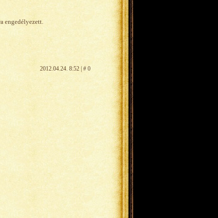
ra engedélyezett.
2012.04.24. 8:52 | # 0