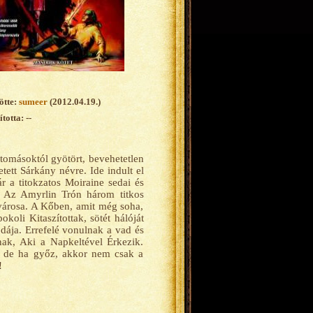
ötte:
sumeer
(2012.04.19.)
totta: --
átomásoktól gyötört, bevehetetlen
tett Sárkány névre. Ide indult el
 a titokzatos Moiraine sedai és
a. Az Amyrlin Trón három titkos
 városa. A Kőben, amit még soha,
koli Kitaszítottak, sötét hálóját
dája. Errefelé vonulnak a vad és
ak, Aki a Napkeltével Érkezik.
, de ha győz, akkor nem csak a
!