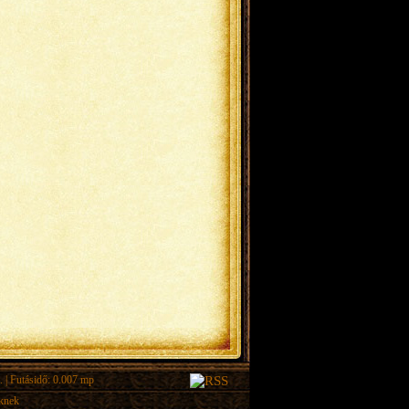
.
| Futásidő: 0.007 mp
eknek