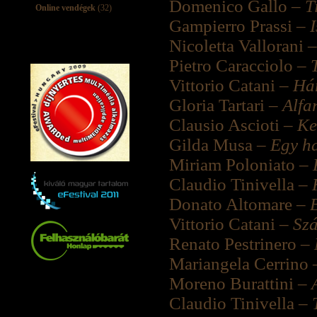
Domenico Gallo –
T
Online vendégek
(32)
Gampierro Prassi –
Nicoletta Vallorani 
Pietro Caracciolo –
Vittorio Catani –
Há
Gloria Tartari –
Alfa
Clausio Ascioti –
Ke
Gilda Musa –
Egy ha
Miriam Poloniato –
Claudio Tinivella –
Donato Altomare –
Vittorio Catani –
Szá
Renato Pestrinero –
Mariangela Cerrino
Moreno Burattini –
Claudio Tinivella –