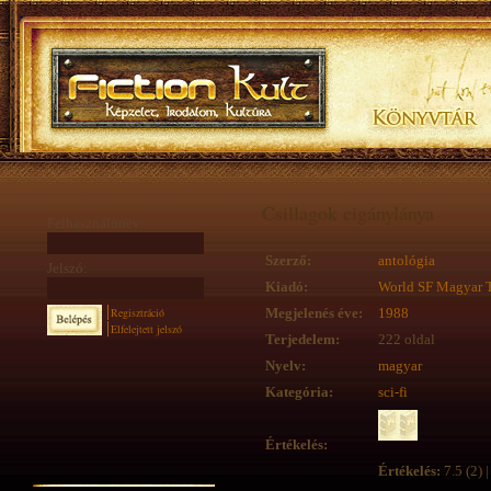
Csillagok cigánylánya
Felhasználónév:
Szerző:
antológia
Jelszó:
Kiadó:
World SF Magyar 
Regisztráció
Megjelenés éve:
1988
Elfelejtett jelszó
Terjedelem:
222 oldal
Nyelv:
magyar
Kategória:
sci-fi
Értékelés:
Értékelés:
7.5 (2) |