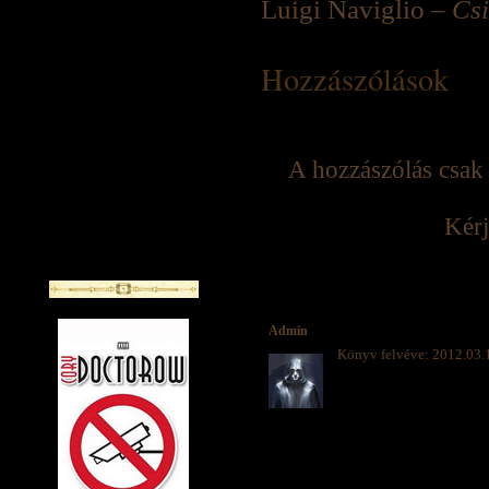
Luigi Naviglio –
Csi
Hozzászólások
A hozzászólás csak 
Kérj
Admin
Könyv felvéve: 2012.03.