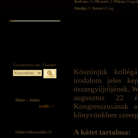
Kedvenc:
0 |
Olvasott:
2 |
Polcon:
0 tagná
Kínálja:
0 |
Keresi:
0 | tag
Köszönjük kollégá
irodalom jeles kép
összegyűjtőjének,
augusztus 22 é
Május – Június
Kongresszusának a
tovább >>
könyvünkben szerepl
A kötet tartalma:
Online felhasználók
(0)