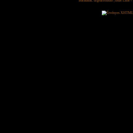
Barátaink:
drgearsstudio
|
Blue Lime - 