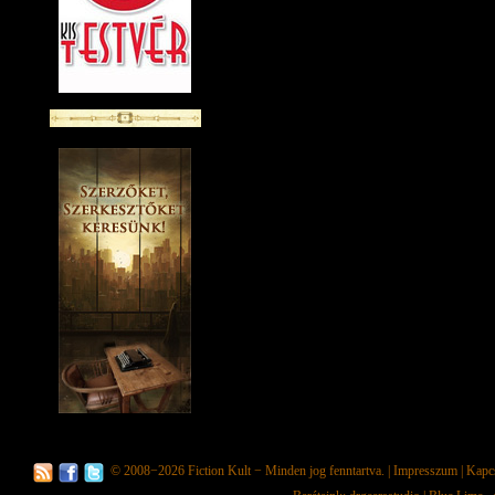
© 2008−2026
Fiction Kult
− Minden jog fenntartva. |
Impresszum
|
Kapc