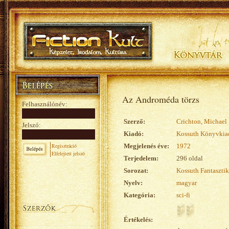
Az Androméda törzs
Felhasználónév:
Szerző:
Crichton, Michael
Jelszó:
Kiadó:
Kossuth Könyvkia
Regisztráció
Megjelenés éve:
1972
Elfelejtett jelszó
Terjedelem:
296 oldal
Sorozat:
Kossuth Fantasztik
Nyelv:
magyar
Kategória:
sci-fi
Értékelés: