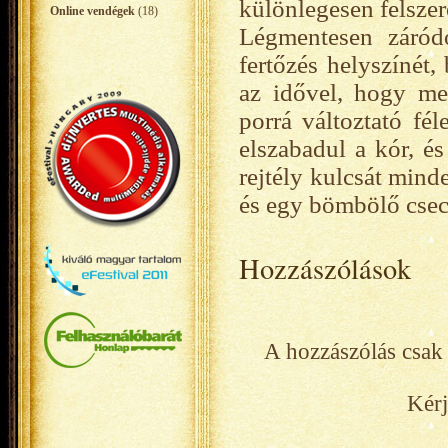
különlegesen felszer
Online vendégek
(18)
Légmentesen záród
fertőzés helyszínét,
az idővel, hogy meg
porrá változtató fél
elszabadul a kór, és
rejtély kulcsát minde
és egy bömbölő csec
Hozzászólások
A hozzászólás csak 
Kérj