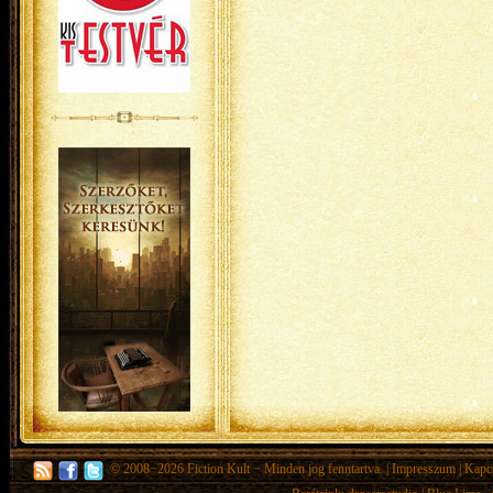
© 2008−2026
Fiction Kult
− Minden jog fenntartva. |
Impresszum
|
Kapc