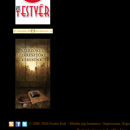
© 2008−2026
Fiction Kult
− Minden jog fenntartva. |
Impresszum
|
Kapc