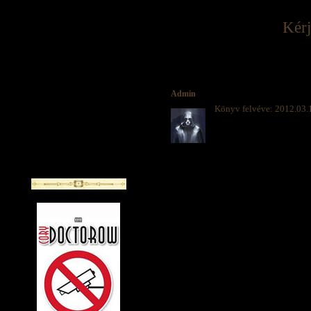
Kérj
Admin
Könyv felvéve: 2012.03.