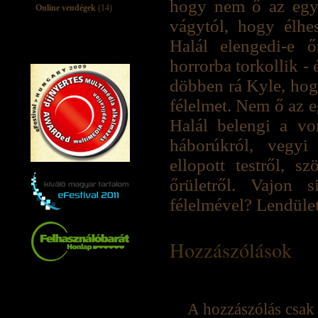
hogy nem ő az egyet
Online vendégek
(14)
vágytól, hogy élhe
Halál elengedi-e 
horrorba torkollik -
döbben rá Kyle, hogy
félelmet. Nem ő az 
Halál belengi a v
háborúkról, vegyi 
ellopott testről, sz
őrületről. Vajon 
félelmével? Lendület
Hozzászólások
A hozzászólás csak 