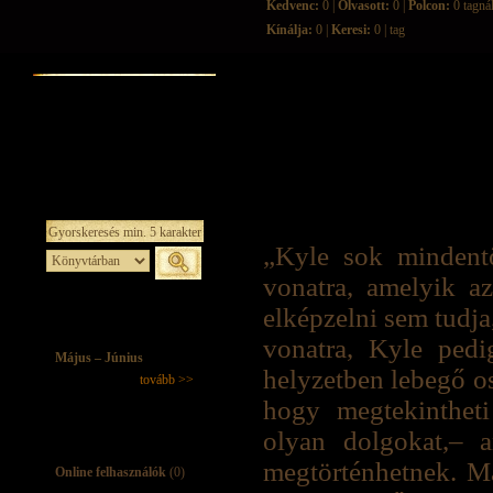
Kedvenc:
0 |
Olvasott:
0 |
Polcon:
0 tagná
Kínálja:
0 |
Keresi:
0 | tag
„Kyle sok mindentől
vonatra, amelyik az 
elképzelni sem tudja,
vonatra, Kyle pedi
Május – Június
helyzetben lebegő os
tovább >>
hogy megtekintheti
olyan dolgokat,– 
megtörténhetnek. Má
Online felhasználók
(0)