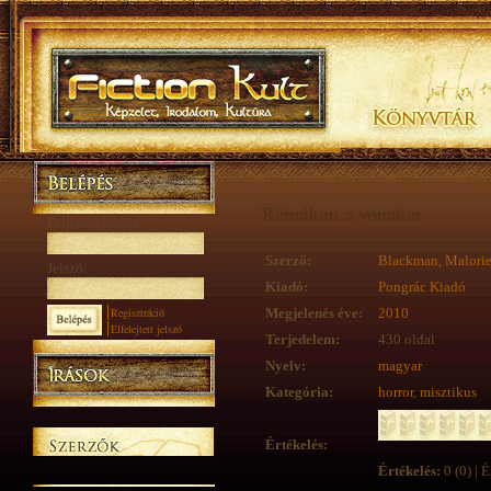
Rémálom a vonaton
Felhasználónév:
Szerző:
Blackman, Malori
Jelszó:
Kiadó:
Pongrác Kiadó
Regisztráció
Megjelenés éve:
2010
Elfelejtett jelszó
Terjedelem:
430 oldal
Nyelv:
magyar
Kategória:
horror
,
misztikus
Értékelés:
Értékelés:
0 (0) | É