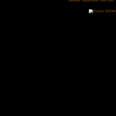
Barátaink:
drgearsstudio
|
Blue Lime - 