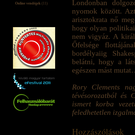
Londonban dolgoz
Online vendégek
(11)
nyomok között. Azt
arisztokrata nő megc
hogy olyan politikai
nem vigyáz. A kirá
Őfelsége flottájá
bordélyaiig Shake
belátni, hogy a lát
egészen mást muta
Rory Clements nag
tévésorozatból és 
ismert korba vezeti
feledhetetlen izgalm
Hozzászólások