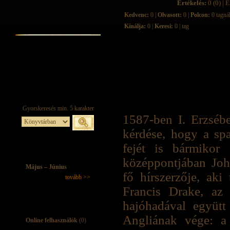
Értékelés:
0 (0) | É
Kedvenc:
0 |
Olvasott:
0 |
Polcon:
0 tagná
Kínálja:
0 |
Keresi:
0 | tag
1587-ben I. Erzséb
kérdése, hogy a sp
fejét is bármikor
középpontjában Joh
Május – Június
fő hírszerzője, aki
tovább >>
Francis Drake, az 
hajóhadával együtt
Angliának vége: a 
Online felhasználók
(0)