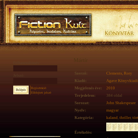
Mártír
Felhasználónév:
Szerző:
Clements, Rory
Jelszó:
Kiadó:
Agave Könyvkiad
Regisztráció
Megjelenés éve:
2010
Elfelejtett jelszó
Terjedelem:
384 oldal
Sorozat:
John Shakespeare
Nyelv:
magyar
Kategória:
kaland
,
thriller
,
tör
Értékelés: