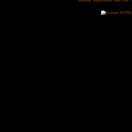
Barátaink:
drgearsstudio
|
Blue Lime - 