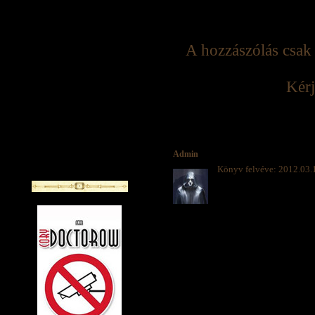
A hozzászólás csak 
Kérj
Admin
Könyv felvéve: 2012.03.