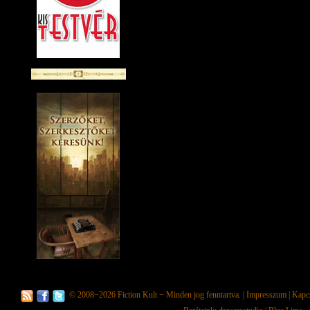
© 2008−2026
Fiction Kult
− Minden jog fenntartva. |
Impresszum
|
Kapc