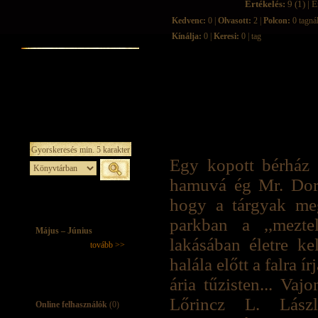
Értékelés:
9 (1) | É
Kedvenc:
0 |
Olvasott:
2 |
Polcon:
0 tagná
Kínálja:
0 |
Keresi:
0 | tag
Egy kopott bérház 
hamuvá ég Mr. Dors
hogy a tárgyak me
parkban a ,,mezte
Május – Június
lakásában életre k
tovább >>
halála előtt a falra 
ária tűzisten... Vaj
Lőrincz L. László
Online felhasználók
(0)