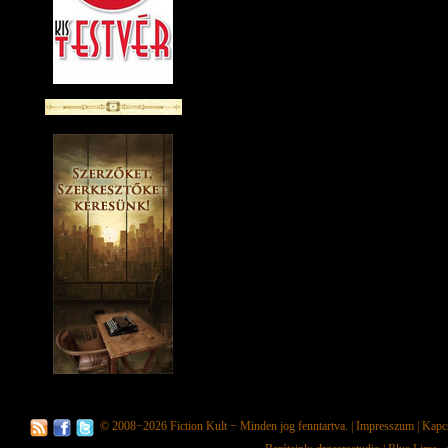
© 2008−2026
Fiction Kult
− Minden jog fenntartva. |
Impresszum
|
Kapc