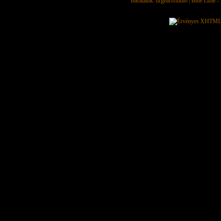
Barátaink:
drgearsstudio
|
Blue Lime - 