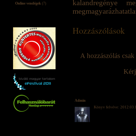
kalandregénye 
Online vendégek
(7)
megmagyarázhatatlan
Hozzászólások
A hozzászólás csak 
Kérj
Admin
Könyv felvéve: 2012.03.