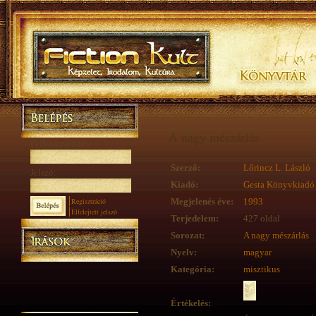
A nagy mészárlás
Felhasználónév:
Szerző:
Lőrincz L. László
Jelszó:
Kiadó:
Gesta Könyvkiadó
Regisztráció
Megjelenés éve:
1993
Elfelejtett jelszó
Terjedelem:
427 oldal
Sorozat:
A nagy mészárlás
Nyelv:
magyar
Kategória:
misztikus
Értékelés: