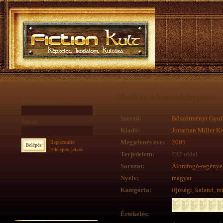
Zsófi és a boszorkánypláza
Felhasználónév:
Szerző:
Böszörményi Gyul
Jelszó:
Kiadó:
Jonathan Miller K
Regisztráció
Megjelenés éve:
2005
Elfelejtett jelszó
Terjedelem:
232 oldal
Sorozat:
Álomfogó-regénye
Nyelv:
magyar
Kategória:
ifjúsági
,
kaland
,
mi
Értékelés: