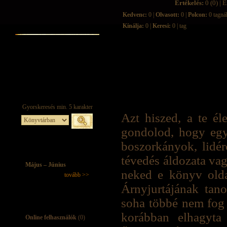
Értékelés:
0 (0) | É
Kedvenc:
0 |
Olvasott:
0 |
Polcon:
0 tagná
Kínálja:
0 |
Keresi:
0 | tag
Azt hiszed, a te él
gondolod, hogy egy
boszorkányok, lidé
tévedés áldozata vag
Május – Június
neked e könyv olda
tovább >>
Árnyjurtájának tano
soha többé nem fog 
korábban elhagyta
Online felhasználók
(0)