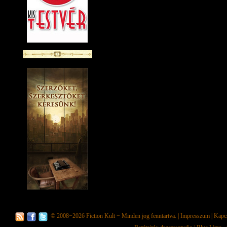
© 2008−2026
Fiction Kult
− Minden jog fenntartva. |
Impresszum
|
Kapc