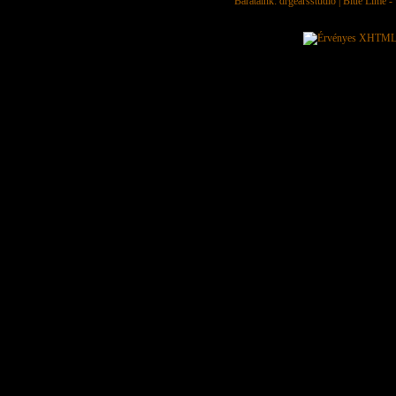
Barátaink:
drgearsstudio
|
Blue Lime - 