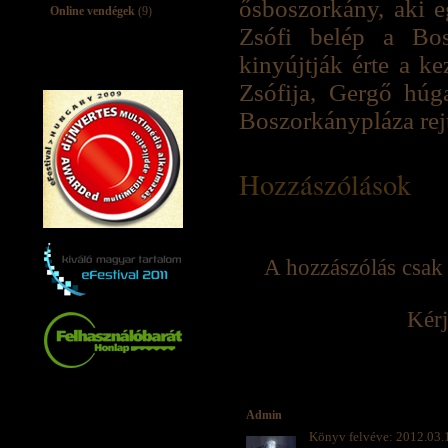
ősboszorkány, aki e
Online vendégek
(9)
Zsófi belép a Bos
kinyújtják érte a k
Zsófija, Gergő húg
Boszorkánypláza rej
Hozzászólások
A hozzászólás csak 
Kérj
Admin
Könyv felvéve: 2012.03.