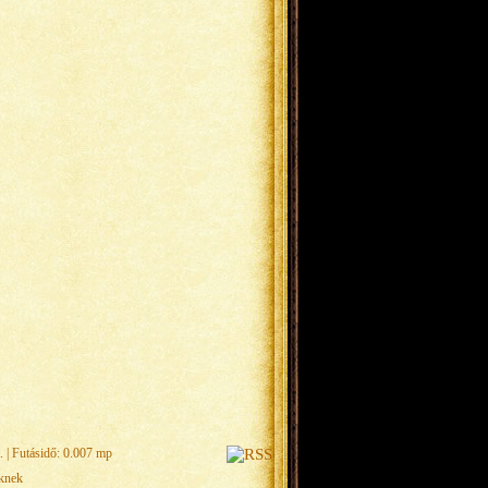
.
| Futásidő: 0.007 mp
eknek