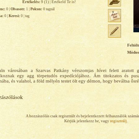
Értékelés:
9 (1) | Értékeld Te is!
enc:
0 |
Olvasott:
1 |
Polcon:
0 tagnál
ja:
0 |
Keresi:
0 | tag
Feltölt
Módosí
ln városában a Szarvas Patkány vérszomjas hívei felett aratott 
lakoznak egy agg törpetudós expedíciójához. Ám titokzatos és pus
mába, és valahol, a föld mélyén testet ölt egy démon, hogy beváltsa ősrégi,
ászólások
A hozzászólás csak regisztrált és bejelentkezett felhasználók számá
Kérjük jelentkezz be, vagy
regisztrálj
.