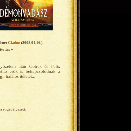
ötte:
Gladon
(2008.01.16.)
totta: --
győzelem után Gotrek és Felix
ztító erők is bekapcsolódnak a
 halálos ítéletét...
ra engedélyezett.