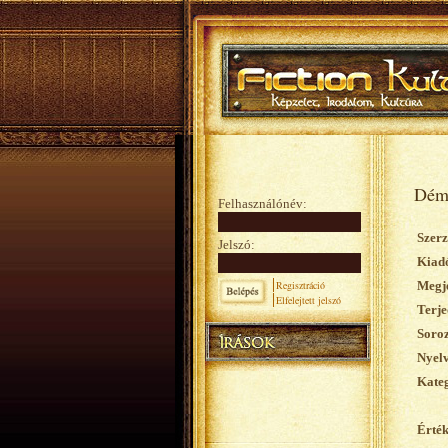
Dém
Felhasználónév:
Szerz
Jelszó:
Kiad
Regisztráció
Megje
Elfelejtett jelszó
Terje
Soroz
Nyelv
Kateg
Érték