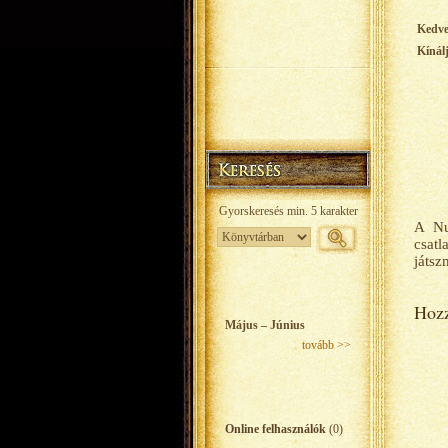
Kedv
Kínál
A Nu
csat
játsz
Hozz
Május – Június
tovább >>
Online felhasználók
(0)