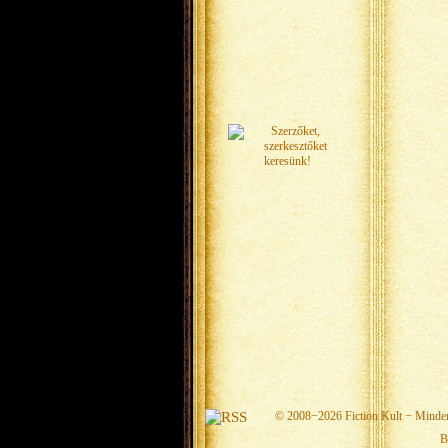
© 2008−2026
Fiction Kult
− Minden 
B