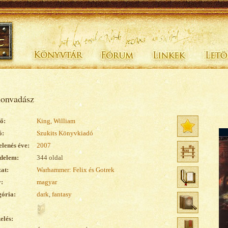
onvadász
ő:
King, William
ó:
Szukits Könyvkiadó
lenés éve:
2007
delem:
344 oldal
at:
Warhammer: Felix és Gotrek
:
magyar
ória:
dark
,
fantasy
elés: