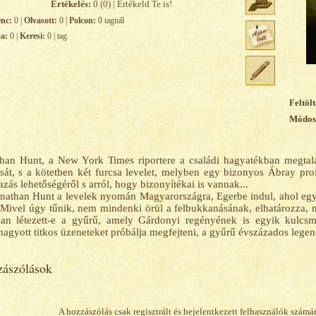
Értékelés:
0 (0) | Értékeld Te is!
enc:
0 |
Olvasott:
0 |
Polcon:
0 tagnál
ja:
0 |
Keresi:
0 | tag
Feltölt
Módosí
han Hunt, a New York Times riportere a családi hagyatékban megtalál
sát, s a kötetben két furcsa levelet, melyben egy bizonyos Ábray pr
azás lehetőségéről s arról, hogy bizonyítékai is vannak...
nathan Hunt a levelek nyomán Magyarországra, Egerbe indul, ahol egy
 Mivel úgy tűnik, nem mindenki örül a felbukkanásának, elhatározza,
ban létezett-e a gyűrű, amely Gárdonyi regényének is egyik kulcs
hagyott titkos üzeneteket próbálja megfejteni, a gyűrű évszázados legen
ászólások
A hozzászólás csak regisztrált és bejelentkezett felhasználók számá