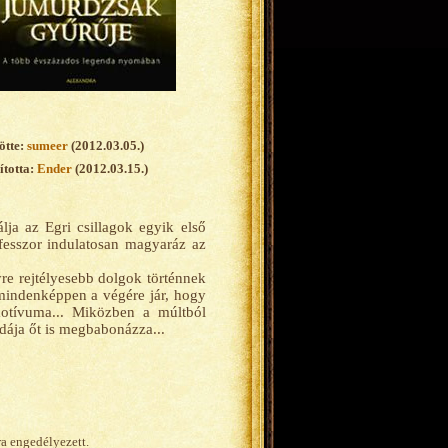
ötte:
sumeer
(2012.03.05.)
totta:
Ender
(2012.03.15.)
ja az Egri csillagok egyik első
ofesszor indulatosan magyaráz az
re rejtélyesebb dolgok történnek
 mindenképpen a végére jár, hogy
motívuma... Miközben a múltból
dája őt is megbabonázza...
ra engedélyezett.