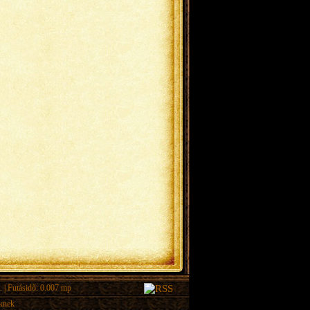
.
| Futásidő: 0.007 mp
eknek