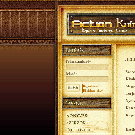
Jumu
Felhasználónév:
Szerz
Jelszó:
Kiad
Regisztráció
Megje
Elfelejtett jelszó
Terje
Nyelv
Kateg
Kapcs
Érték