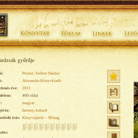
rdzsák gyűrűje
ő:
Pierrot
;
Szélesi Sándor
ó:
Alexandra Könyvkiadó
lenés éve:
2011
delem:
400 oldal
:
magyar
ória:
fantasy
,
kaland
olódó írás:
Könyvajánló – SFmag
elés: