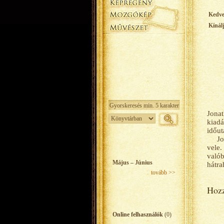
Kedv
Kínál
Jonat
kiadá
időut
Jo
vele.
való
Május – Június
hátra
tovább >>
Hozz
Online felhasználók
(0)