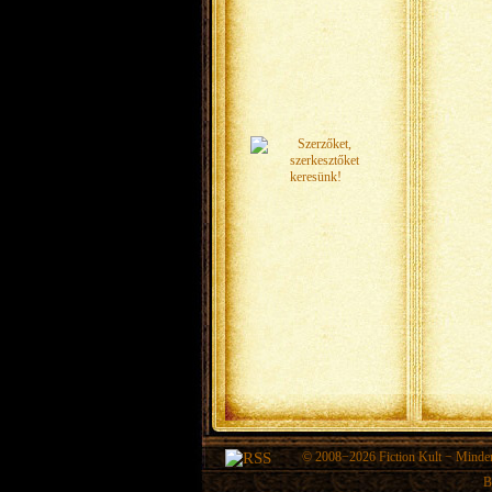
© 2008−2026
Fiction Kult
− Minden 
B