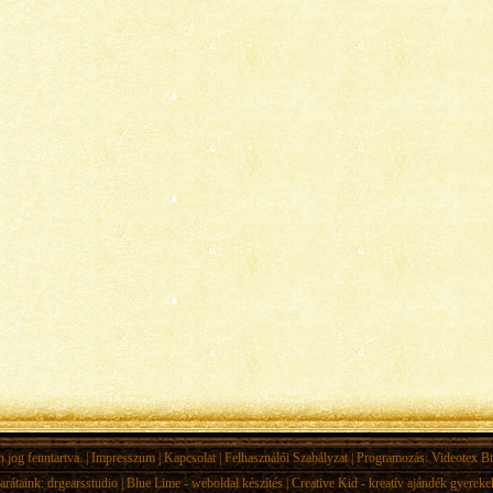
jog fenntartva. |
Impresszum
|
Kapcsolat
|
Felhasználói Szabályzat
| Programozás:
Videotex Bt
arátaink:
drgearsstudio
|
Blue Lime - weboldal készítés
|
Creative Kid - kreatív ajándék gyerek