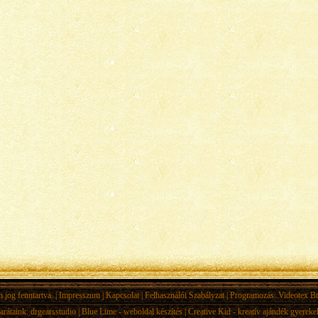
jog fenntartva. |
Impresszum
|
Kapcsolat
|
Felhasználói Szabályzat
| Programozás:
Videotex Bt
arátaink:
drgearsstudio
|
Blue Lime - weboldal készítés
|
Creative Kid - kreatív ajándék gyerek