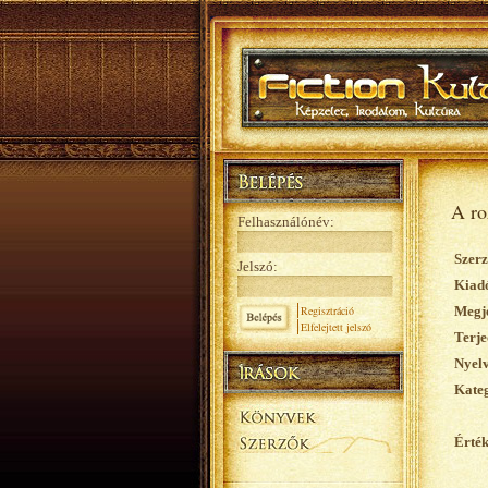
A ro
Felhasználónév:
Szerz
Jelszó:
Kiad
Regisztráció
Megje
Elfelejtett jelszó
Terje
Nyelv
Kateg
Érték