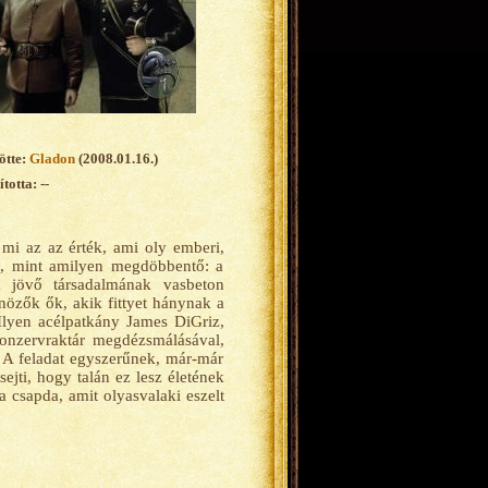
ötte:
Gladon
(2008.01.16.)
totta: --
mi az az érték, ami oly emberi,
ő, mint amilyen megdöbbentő: a
a jövő társadalmának vasbeton
özők ők, akik fittyet hánynak a
 Ilyen acélpatkány James DiGriz,
onzervraktár megdézsmálásával,
. A feladat egyszerűnek, már-már
jti, hogy talán ez lesz életének
a csapda, amit olyasvalaki eszelt