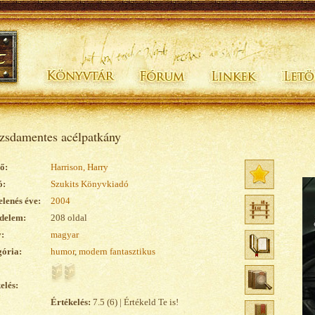
zsdamentes acélpatkány
ő:
Harrison, Harry
ó:
Szukits Könyvkiadó
lenés éve:
2004
delem:
208 oldal
:
magyar
ória:
humor
,
modern fantasztikus
elés:
Értékelés:
7.5 (6) | Értékeld Te is!