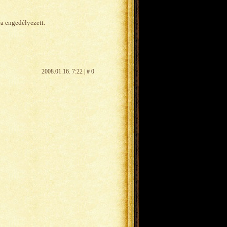
ra engedélyezett.
2008.01.16. 7:22 | # 0