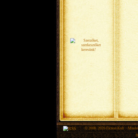
© 2008−2026
Fiction Kult
− Minden 
B