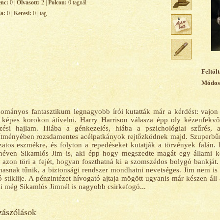
enc:
0 |
Olvasott:
2 |
Polcon:
0 tagnál
ja:
0 |
Keresi:
0 | tag
Feltölt
Módosí
ományos fantasztikum legnagyobb írói kutatták már a kérdést: vajon 
 képes korokon átívelni. Harry Harrison válasza épp oly kézenfekv
zési hajlam. Hiába a génkezelés, hiába a pszichológiai szűrés, 
ítményében rozsdamentes acélpatkányok rejtőzködnek majd. Szuperbűn
atos eszmékre, és folyton a repedéseket kutatják a törvények falán.
néven Sikamlós Jim is, aki épp hogy megszedte magát egy állami k
 azon töri a fejét, hogyan foszthatná ki a szomszédos bolygó bankját
asnak tűnik, a biztonsági rendszer mondhatni nevetséges. Jim nem is se
ó stiklije. A pénzintézet hívogató ajtaja mögött ugyanis már készen áll 
ki még Sikamlós Jimnél is nagyobb csirkefogó...
ászólások