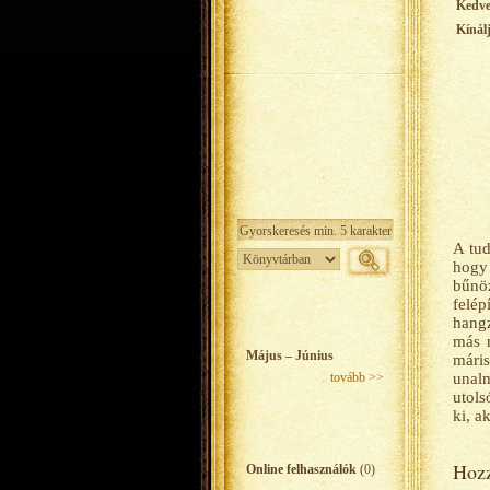
Kedv
Kínál
A tud
hogy
bűnö
felép
hangz
más 
Május – Június
máris
tovább >>
unalm
utols
ki, a
Hozz
Online felhasználók
(0)