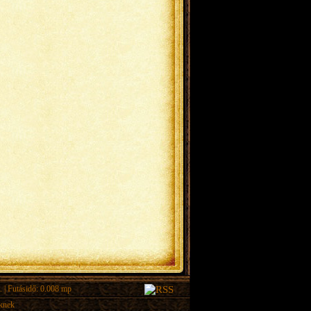
.
| Futásidő: 0.008 mp
eknek