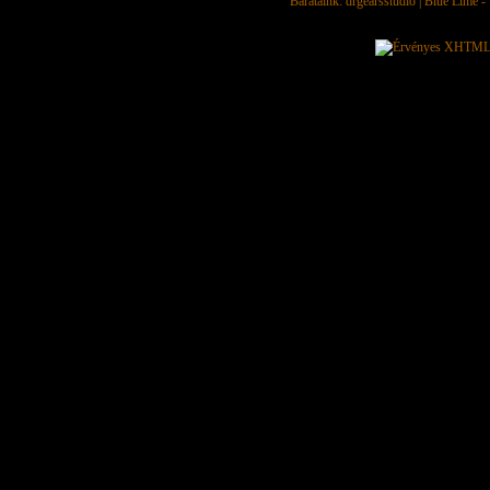
Barátaink:
drgearsstudio
|
Blue Lime - 