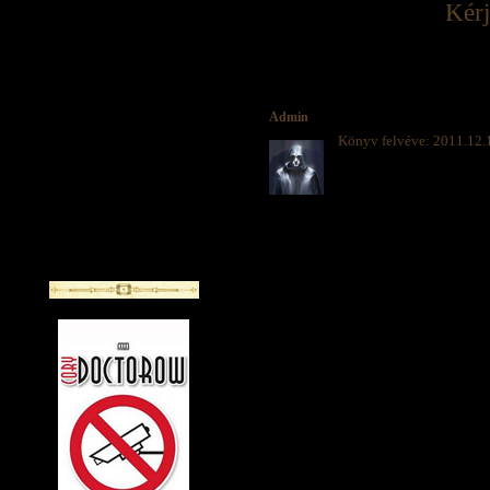
Kérj
Admin
Könyv felvéve: 2011.12.