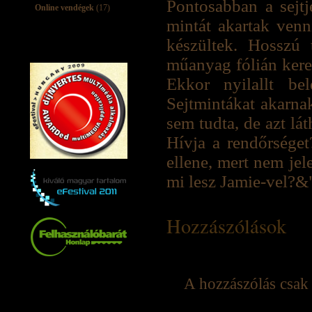
Pontosabban a sejtj
Online vendégek
(17)
mintát akartak venn
készültek. Hosszú 
műanyag fólián kere
Ekkor nyilallt bel
Sejtmintákat akarnak
sem tudta, de azt lá
Hívja a rendőrséget
ellene, mert nem je
mi lesz Jamie-vel?&
Hozzászólások
A hozzászólás csak 