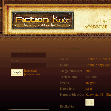
A következő
Felhasználónév:
Szerző:
Crichton, Michael
Jelszó:
Kiadó:
Aquila Könyvkiad
Regisztráció
Megjelenés éve:
2007
Elfelejtett jelszó
Terjedelem:
333 oldal
Nyelv:
magyar
Kategória:
sci-fi
Kapcsolódó írás:
Könyvajánló – Eku
Értékelés: