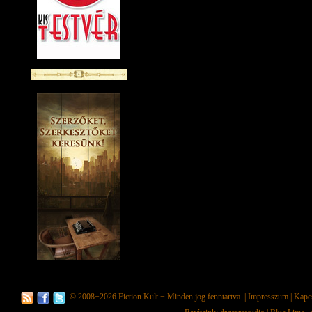
© 2008−2026
Fiction Kult
− Minden jog fenntartva. |
Impresszum
|
Kapc