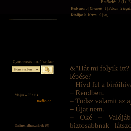
Értékelés:
8 (1) | É
Kedvenc:
0 |
Olvasott:
1 |
Polcon:
2 tagná
Kínálja:
0 |
Keresi:
0 | tag
&"Hát mi folyik itt?
lépése?
– Hívd fel a bíróihiv
– Rendben.
Május – Június
– Tudsz valamit az 
tovább >>
– Újat nem.
– Oké – Valójába
biztosabbnak láts
Online felhasználók
(0)