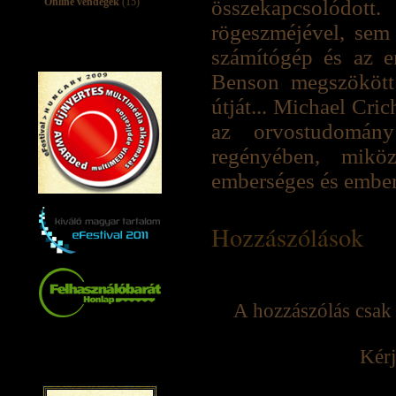
Online vendégek
(15)
összekapcsolódo
rögeszméjével, sem
számítógép és az 
Benson megszökött
útját... Michael Cri
az orvostudomány
regényében, miköz
emberséges és embert
Hozzászólások
A hozzászólás csak 
Kérj