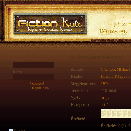
Az átprogramozott ember
Felhasználónév:
Szerző:
Crichton, Michael
Jelszó:
Kiadó:
Kossuth Könyvkia
Regisztráció
Megjelenés éve:
1974
Elfelejtett jelszó
Terjedelem:
218 oldal
Nyelv:
magyar
Kategória:
sci-fi
Értékelés:
Értékelés:
0 (0) | É