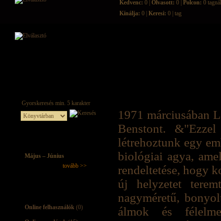
Kedvenc:
0 |
Olvasott:
0 |
Polcon:
0 tagná
Kínálja:
0 |
Keresi:
0 | tag
1971 márciusában L
Benstont. &"Ezzel
létrehoztunk egy em
biológiai agya, ame
Május – Június
tovább >>
rendeltetése, hogy k
új helyzetet terem
nagyméretű, bonyolul
Online felhasználók
(0)
álmok és félelm