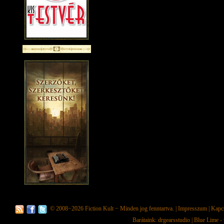
© 2008−2026
Fiction Kult
− Minden jog fenntartva. |
Impresszum
|
Kapc
Barátaink:
drgearsstudio
|
Blue Lime - 