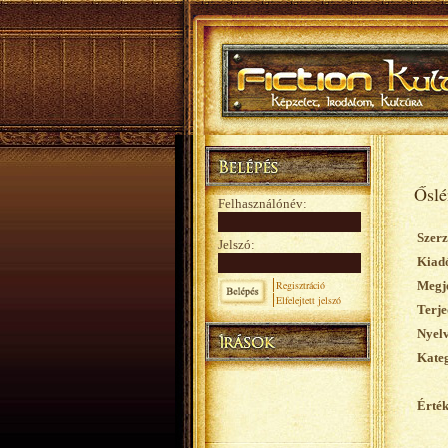
Őslé
Felhasználónév:
Szerz
Jelszó:
Kiad
Regisztráció
Megje
Elfelejtett jelszó
Terje
Nyelv
Kateg
Érték