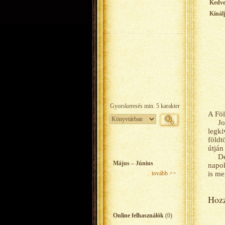
Kedv
Kínál
A Föl
Jo
legki
földt
útján
De
Május – Június
napok
tovább >>
is me
Hozz
Online felhasználók
(0)