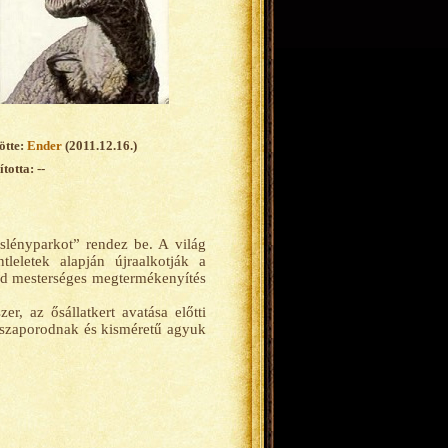
ötte:
Ender
(2011.12.16.)
totta: --
lényparkot” rendez be. A világ
leletek alapján újraalkotják a
ajd mesterséges megtermékenyítés
r, az ősállatkert avatása előtti
 szaporodnak és kisméretű agyuk