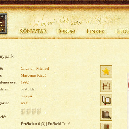
nypark
ő:
Crichton, Michael
ó:
Maecenas Kiadó
lenés éve:
1992
delem:
579 oldal
:
magyar
ória:
sci-fi
elés:
Értékelés:
6 (3) | Értékeld Te is!