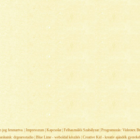
jog fenntartva. |
Impresszum
|
Kapcsolat
|
Felhasználói Szabályzat
| Programozás:
Videotex Bt
arátaink:
drgearsstudio
|
Blue Lime - weboldal készítés
|
Creative Kid - kreatív ajándék gyerek