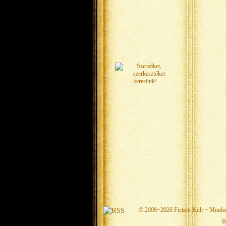
© 2008−2026
Fiction Kult
− Minden 
B