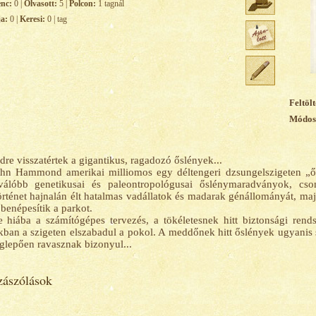
enc:
0 |
Olvasott:
5 |
Polcon:
1 tagnál
ja:
0 |
Keresi:
0 | tag
Feltölt
Módosí
dre visszatértek a gigantikus, ragadozó őslények...
hn Hammond amerikai milliomos egy déltengeri dzsungelszigeten „ős
válóbb genetikusai és paleontropológusai őslénymaradványok, csont
örténet hajnalán élt hatalmas vadállatok és madarak génállományát, m
 benépesítik a parkot.
 hiába a számítógépes tervezés, a tökéletesnek hitt biztonsági rendsze
ban a szigeten elszabadul a pokol. A meddőnek hitt őslények ugyanis
glepően ravasznak bizonyul...
ászólások