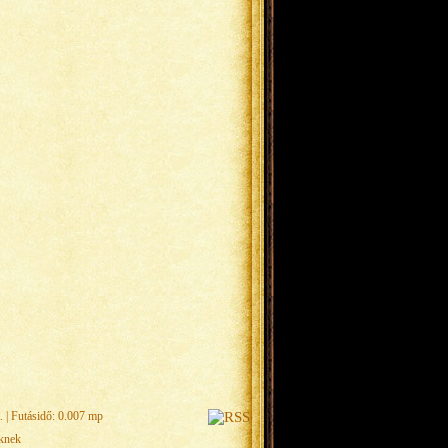
.
| Futásidő: 0.007 mp
eknek