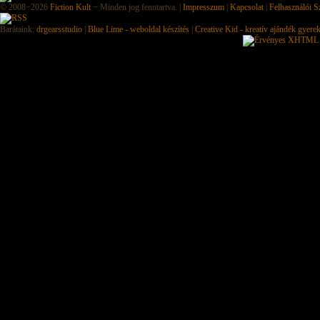
© 2008−2026
Fiction Kult
− Minden jog fenntartva. |
Impresszum
|
Kapcsolat
|
Felhasználói S
Barátaink:
drgearsstudio
|
Blue Lime - weboldal készítés
|
Creative Kid - kreatív ajándék gyere