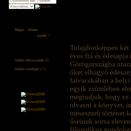
Május – Június
tovább >>
Tulajdonképpen két 
éves fiú és édesapj
Online felhasználók
(0)
Görögországba utazz
Online vendégek
(15)
őket elhagyó édesany
falvacskában a helyi
egyik zsömlében elr
megtudjuk, hogy ez e
olvasni a könyvet, 
meseszerű történet k
őseinek sorsa eleve
filozofikus gondolat