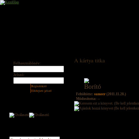
A kártya titka
Felhasználónév:
Jelszó:
Regisztráció
Elfelejtett jelszó
Feltöltötte:
sumeer
(2011.11.28.)
Módosította: --