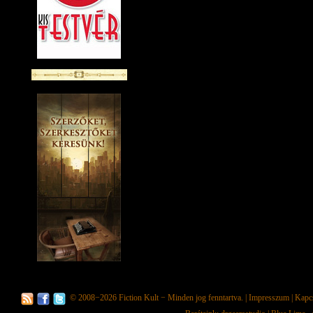
© 2008−2026
Fiction Kult
− Minden jog fenntartva. |
Impresszum
|
Kapc