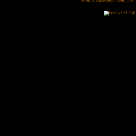
Barátaink:
drgearsstudio
|
Blue Lime - 