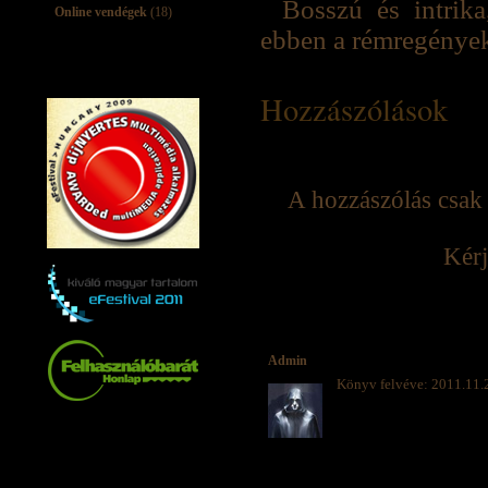
Bosszú és intrik
Online vendégek
(18)
ebben a rémregények
Hozzászólások
A hozzászólás csak 
Kérj
Admin
Könyv felvéve: 2011.11.