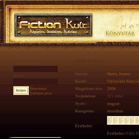
Aludj kislány
Felhasználónév:
Szerző:
Harris, Joanne
Jelszó:
Kiadó:
Ulpius-ház Könyv
Regisztráció
Megjelenés éve:
2009
Elfelejtett jelszó
Terjedelem:
321 oldal
Nyelv:
magyar
Kategória:
misztikus
Értékelés:
Értékelés:
0 (0) | É