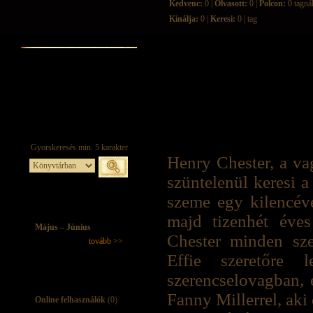
Kedvenc:
0 |
Olvasott:
0 |
Polcon:
0 tagná
Kínálja:
0 |
Keresi:
0 | tag
Henry Chester, a va
szüntelenül keresi 
szeme egy kilencéve
majd tizenhét éves
Május – Június
Chester minden sze
tovább >>
Effie szeretőre
szerencselovagban, 
Fanny Millerrel, aki 
Online felhasználók
(0)