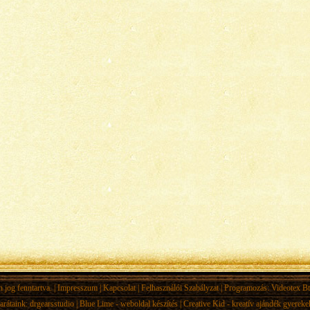
jog fenntartva. |
Impresszum
|
Kapcsolat
|
Felhasználói Szabályzat
| Programozás:
Videotex Bt
arátaink:
drgearsstudio
|
Blue Lime - weboldal készítés
|
Creative Kid - kreatív ajándék gyerek