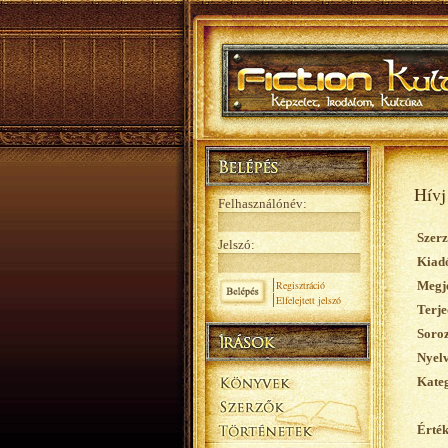
Hívj
Felhasználónév:
Szerz
Jelszó:
Kiad
Regisztráció
Megje
Elfelejtett jelszó
Terje
Soroz
Nyelv
Kateg
Érték