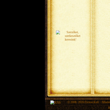
© 2008−2026
Fiction Kult
− Minden 
B