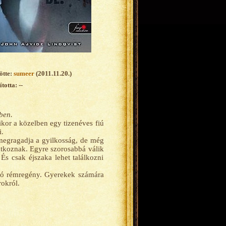
ötte:
sumeer
(2011.11.20.)
totta: --
ben.
kor a közelben egy tizenéves fiú
i.
 megragadja a gyilkosság, de még
átkoznak. Egyre szorosabbá válik
És csak éjszaka lehet találkozni
dó rémregény. Gyerekek számára
rokról.