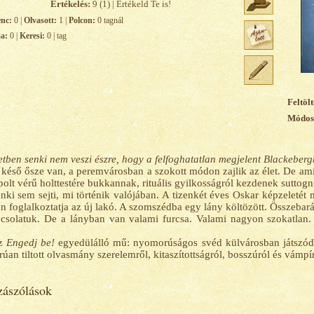
Értékelés:
9 (1) | Értékeld Te is!
enc:
0 |
Olvasott:
1 |
Polcon:
0 tagnál
ja:
0 |
Keresi:
0 | tag
Feltölt
Módosí
tben senki nem veszi észre, hogy a felfoghatatlan megjelent Blackeberg
késő ősze van, a peremvárosban a szokott módon zajlik az élet. De ami
polt vérű holttestére bukkannak, rituális gyilkosságról kezdenek suttogn
nki sem sejti, mi történik valójában. A tizenkét éves Oskar képzeletét
n foglalkoztatja az új lakó. A szomszédba egy lány költözött. Összebar
csolatuk. De a lányban van valami furcsa. Valami nagyon szokatlan. 
z
Engedj be!
egyedülálló mű: nyomorúságos svéd külvárosban játszó
rúan tiltott olvasmány szerelemről, kitaszítottságról, bosszúról és vámpí
ászólások