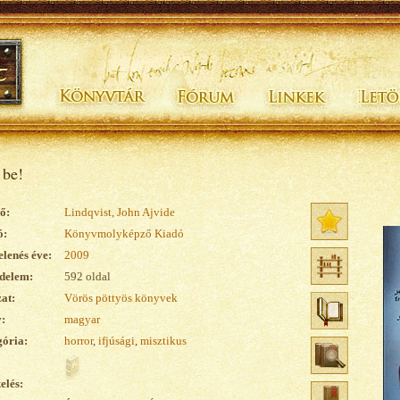
 be!
ő:
Lindqvist, John Ajvide
ó:
Könyvmolyképző Kiadó
lenés éve:
2009
delem:
592 oldal
at:
Vörös pöttyös könyvek
:
magyar
ória:
horror
,
ifjúsági
,
misztikus
elés: