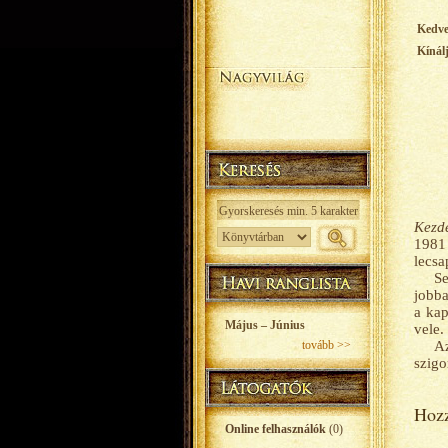
Kedv
Kínál
Kezde
1981 
lecsa
Se
jobba
a kap
Május – Június
vele.
tovább >>
A
szigo
Hozz
Online felhasználók
(0)