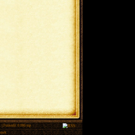
.
| Futásidő: 0.006 mp
eknek