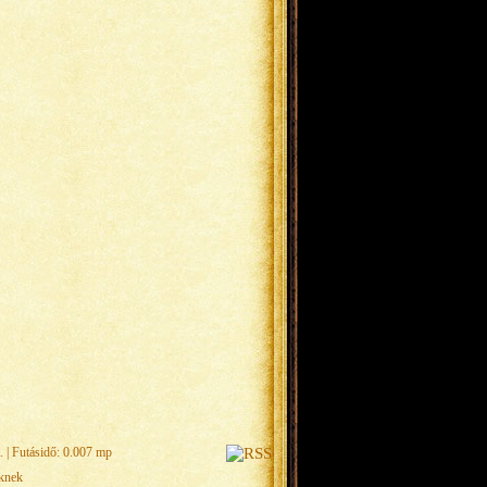
.
| Futásidő: 0.007 mp
eknek