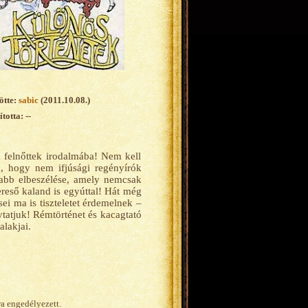
ötte:
sabic
(2011.10.08.)
totta: --
a felnőttek irodalmába! Nem kell
nk, hogy nem ifjúsági regényírók
bb elbeszélése, amely nemcsak
ereső kaland is egyúttal! Hát még
sei ma is tiszteletet érdemelnek –
ytatjuk! Rémtörténet és kacagtató
alakjai.
ra engedélyezett.