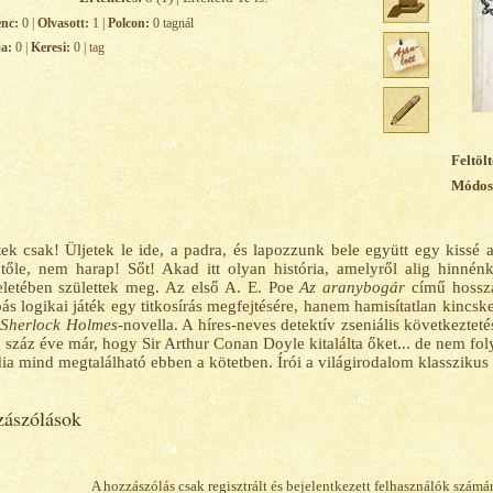
enc:
0 |
Olvasott:
1 |
Polcon:
0 tagnál
ja:
0 |
Keresi:
0 | tag
Feltölt
Módosí
ek csak! Üljetek le ide, a padra, és lapozzunk bele együtt egy kissé 
 tőle, nem harap! Sőt! Akad itt olyan história, amelyről alig hinné
letében születtek meg. Az első A. E. Poe
Az aranybogár
című hossza
s logikai játék egy titkosírás megfejtésére, hanem hamisítatlan kincsk
t
Sherlock Holmes
-novella. A híres-neves detektív zseniális következteté
 száz éve már, hogy Sir Arthur Conan Doyle kitalálta őket... de nem fol
ia mind megtalálható ebben a kötetben. Írói a világirodalom klasszikus 
ászólások
A hozzászólás csak regisztrált és bejelentkezett felhasználók számá