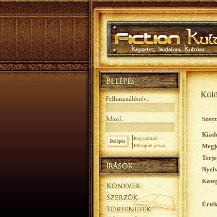
Külö
Felhasználónév:
Jelszó:
Szerz
Kiad
Regisztráció
Elfelejtett jelszó
Megje
Terje
Nyelv
Kateg
Érték