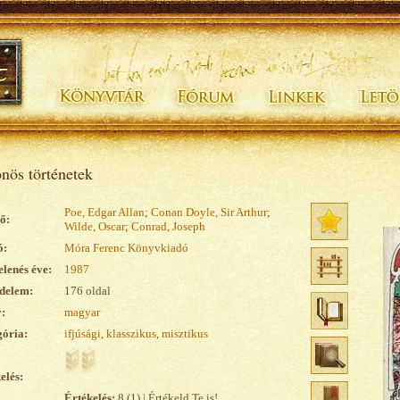
nös történetek
Poe, Edgar Allan
;
Conan Doyle, Sir Arthur
;
ő:
Wilde, Oscar
;
Conrad, Joseph
ó:
Móra Ferenc Könyvkiadó
lenés éve:
1987
delem:
176 oldal
:
magyar
ória:
ifjúsági
,
klasszikus
,
misztikus
elés:
Értékelés:
8 (1) | Értékeld Te is!