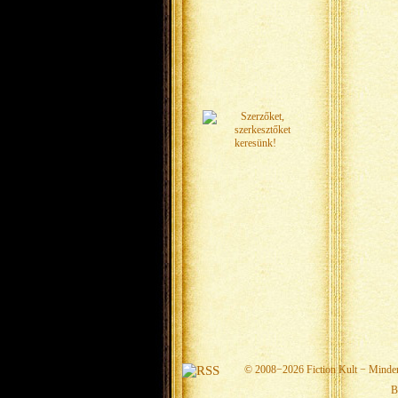
© 2008−2026
Fiction Kult
− Minden 
B