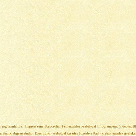
jog fenntartva. |
Impresszum
|
Kapcsolat
|
Felhasználói Szabályzat
| Programozás:
Videotex Bt
arátaink:
drgearsstudio
|
Blue Lime - weboldal készítés
|
Creative Kid - kreatív ajándék gyerek