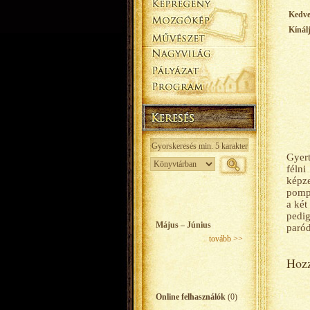
Kedv
Kínál
Gyert
félni
képze
pompá
a ké
pedig
Május – Június
paród
tovább >>
Hozz
Online felhasználók
(0)