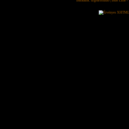
Barátaink:
drgearsstudio
|
Blue Lime - 