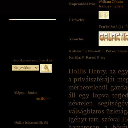
William Gibson
Kapcsolódó írás:
A könyv trailere
Értékelés:
Értékelés:
8 (1) | É
Vásárlás:
Kedvenc:
0 |
Olvasott:
1 |
Polcon:
1 tagná
Kínálja:
0 |
Keresi:
0 | tag
Hollis Henry, az egy
a privátszféráját me
mérhetetlenül gazda
Május – Június
áll egy lopva terje
tovább >>
névtelen segítségé
válságbiztos üzletág
igényt tart, szóval 
Online felhasználók
(0)
hamarosan a bőrét