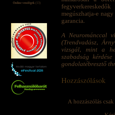
Online vendégek
(13)
fegyverkereskedők 
megúszhatja-e nagy 
garancia.
A Neurománccal vil
(Trendvadász, Árny
vizsgál, mint a h
szabadság kérdése 
gondolatébresztő thr
Hozzászólások
A hozzászólás csak 
Kérj