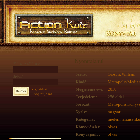
Nyomtalanul
Felhasználónév:
Szerző:
Gibson, William
Jelszó:
Kiadó:
Metropolis Media 
Regisztráció
Megjelenés éve:
2010
Elfelejtett jelszó
Terjedelem:
256 oldal
Sorozat:
Metropolis Könyv
Nyelv:
magyar
Kategória:
modern fantasztik
Könyvrészlet:
olvas
Könyvajánló:
olvas