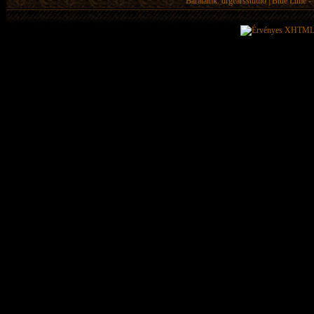
Barátaink:
drgearsstudio
|
Blue Lime - 