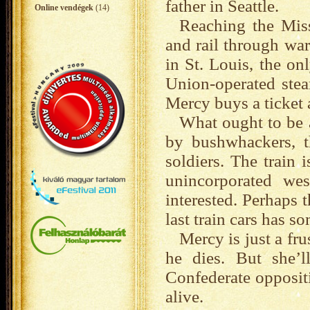
father in Seattle.
Online vendégek
(14)
Reaching the Miss
and rail through war
in St. Louis, the on
Union-operated stea
Mercy buys a ticket 
What ought to be a
by bushwhackers, t
soldiers. The train 
unincorporated we
interested. Perhaps 
last train cars has s
Mercy is just a fr
he dies. But she’
Confederate oppositi
alive.