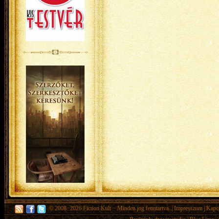
© 2008−2026
Fiction Kult
− Minden jog fenntartva. |
Impresszum
|
Kapc