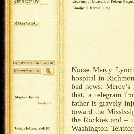
Kedvenc:
0 |
Olvasott:
0 |
Polcon:
0 tagná
Kínálja:
0 |
Keresi:
0 | tag
Nurse Mercy Lynch
hospital in Richmon
bad news: Mercy’s
that, a telegram fr
Május – Június
father is gravely in
tovább >>
toward the Mississip
the Rockies and – i
Washington Territor
Online felhasználók
(0)