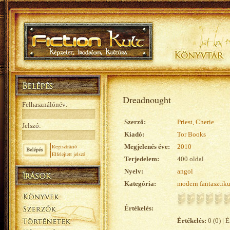
Dreadnought
Felhasználónév:
Szerző:
Priest, Cherie
Jelszó:
Kiadó:
Tor Books
Regisztráció
Megjelenés éve:
2010
Elfelejtett jelszó
Terjedelem:
400 oldal
Nyelv:
angol
Kategória:
modern fantasztik
Értékelés:
Értékelés:
0 (0) | É