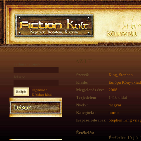
AZ I-II.
Felhasználónév:
Szerző:
King, Stephen
Jelszó:
Kiadó:
Európa Könyvkia
Regisztráció
Megjelenés éve:
2008
Elfelejtett jelszó
Terjedelem:
1416 oldal
Nyelv:
magyar
Kategória:
horror
Kapcsolódó írás:
Stephen King vilá
Értékelés:
Értékelés:
10 (1) | 