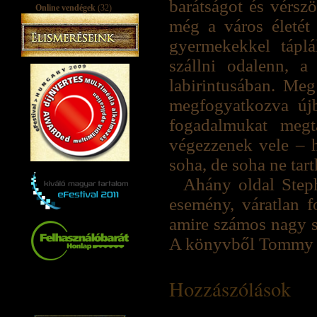
barátságot és vérsz
Online vendégek
(32)
még a város életét
gyermekekkel táplá
szállni odalenn, a 
labirintusában. Meg
megfogyatkozva újb
fogadalmukat megt
végezzenek vele – 
soha, de soha ne tar
Ahány oldal Step
esemény, váratlan fo
amire számos nagy s
A könyvből Tommy Le
Hozzászólások