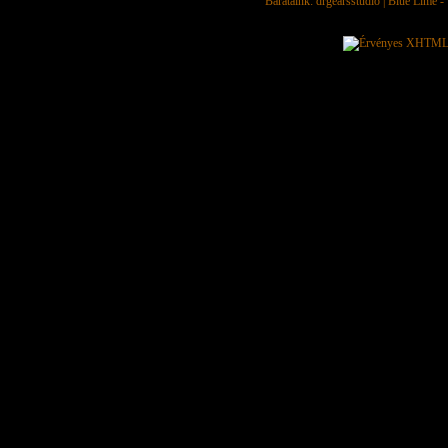
Barátaink:
drgearsstudio
|
Blue Lime - 