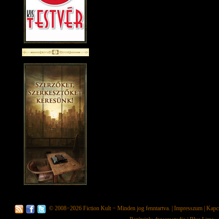
© 2008−2026
Fiction Kult
− Minden jog fenntartva. |
Impresszum
|
Kapc