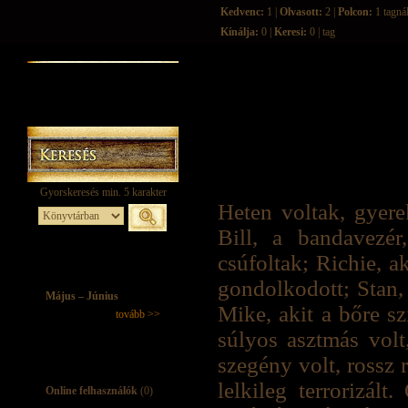
Kedvenc:
1 |
Olvasott:
2 |
Polcon:
1 tagná
Kínálja:
0 |
Keresi:
0 | tag
Heten voltak, gyere
Bill, a bandavezér
csúfoltak; Richie, a
gondolkodott; Stan, 
Május – Június
Mike, akit a bőre sz
tovább >>
súlyos asztmás volt
szegény volt, rossz r
lelkileg terrorizált
Online felhasználók
(0)