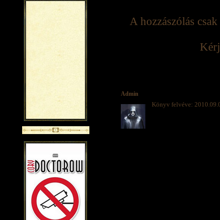
A hozzászólás csak 
Kérj
Admin
Könyv felvéve: 2010.09.